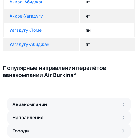
Аккра-Абиджан
чт
Аккра-Уагадугу
чт
Уагадугу-Ломе
пн
Уагадугу-Абиджан
пт
Популярные направления перелётов
авиакомпании Air Burkina*
Авиакомпании
Направления
Города