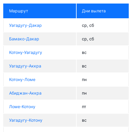
Маршрут
Дни вылета
Уагадугу-Дакар
ср, сб
Бамако-Дакар
ср, сб
Котону-Уагадугу
вс
Уагадугу-Аккра
вс
Котону-Ломе
пн
Абиджан-Аккра
пн
Ломе-Котону
пт
Уагадугу-Котону
вс