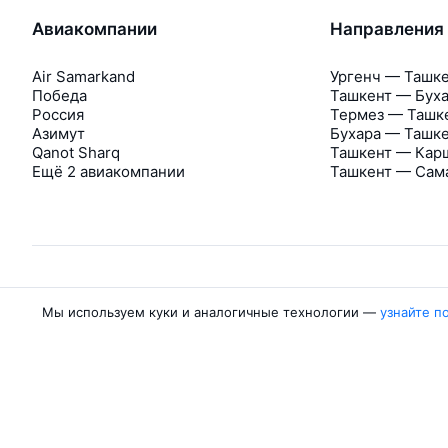
Авиакомпании
Направления
Air Samarkand
Ургенч — Ташк
Победа
Ташкент — Бух
Россия
Термез — Ташк
Азимут
Бухара — Ташк
Qanot Sharq
Ташкент — Кар
Ещё 2 авиакомпании
Ташкент — Сам
Мы используем куки и аналогичные технологии —
узнайте п
Об Авиасейлс
Авиасейлс
Пресс‑центр
©
2007–2026