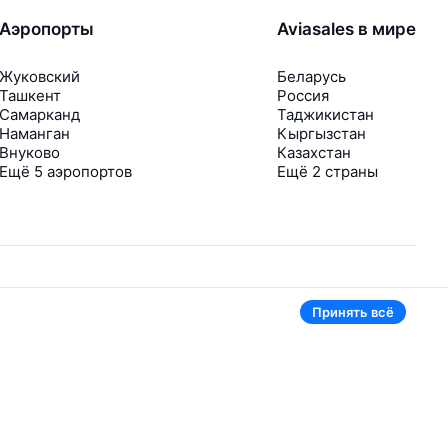
Аэропорты
Aviasales в мире
Жуковский
Беларусь
Ташкент
Россия
Самарканд
Таджикистан
Наманган
Кыргызстан
Внуково
Казахстан
Ещё 5 аэропортов
Ещё 2 страны
Принять всё
В приложении тоже удобно
Если цена на билет упадёт, сразу пришлём
уведомление
Рассылка с выгодными билетами