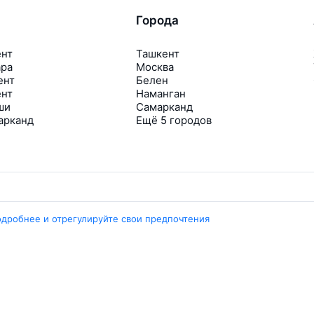
Города
ент
Ташкент
ара
Москва
ент
Белен
ент
Наманган
ши
Самарканд
арканд
Ещё 5 городов
одробнее и отрегулируйте свои предпочтения
Travelpayouts
Партнёрская программа
Медиа Yo’lovchi
Трэвел‑медиа Aviasales.uz