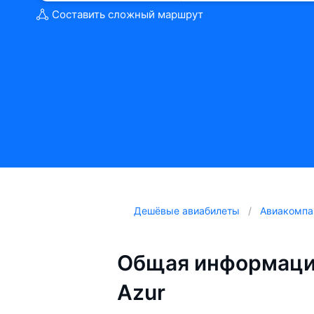
Составить сложный маршрут
Дешёвые авиабилеты
Авиакомпа
Общая информация
Azur