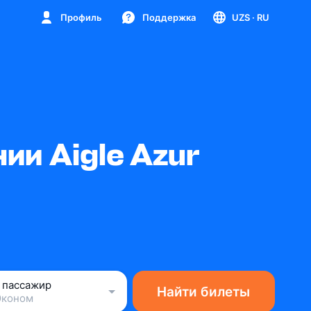
Профиль
Поддержка
UZS
· RU
и Aigle Azur
1 пассажир
Найти билеты
Эконом