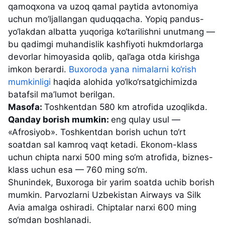
qamoqxona va uzoq qamal paytida avtonomiya
uchun mo’ljallangan quduqqacha. Yopiq pandus-
yo‘lakdan albatta yuqoriga ko‘tarilishni unutmang —
bu qadimgi muhandislik kashfiyoti hukmdorlarga
devorlar himoyasida qolib, qal’aga otda kirishga
imkon berardi.
Buxoroda yana nimalarni ko‘rish
mumkinligi
haqida alohida yo‘lko‘rsatgichimizda
batafsil ma’lumot berilgan.
Masofa:
Toshkentdan 580 km atrofida uzoqlikda.
Qanday borish mumkin:
eng qulay usul —
«Afrosiyob». Toshkentdan borish uchun to‘rt
soatdan sal kamroq vaqt ketadi. Ekonom-klass
uchun chipta narxi 500 ming so‘m atrofida, biznes-
klass uchun esa — 760 ming so‘m.
Shunindek, Buxoroga bir yarim soatda uchib borish
mumkin. Parvozlarni Uzbekistan Airways va Silk
Avia amalga oshiradi. Chiptalar narxi 600 ming
so‘mdan boshlanadi.