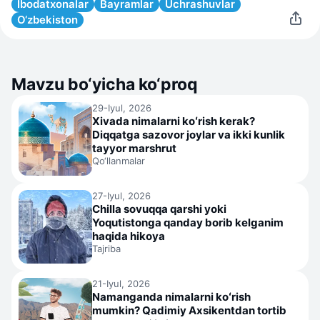
Ibodatxonalar
Bayramlar
Uchrashuvlar
O‘zbekiston
Mavzu bo‘yicha ko‘proq
29-Iyul, 2026
Xivada nimalarni koʻrish kerak?
Diqqatga sazovor joylar va ikki kunlik
tayyor marshrut
Qo‘llanmalar
27-Iyul, 2026
Chilla sovuqqa qarshi yoki
Yoqutistonga qanday borib kelganim
haqida hikoya
Tajriba
21-Iyul, 2026
Namanganda nimalarni koʻrish
mumkin? Qadimiy Axsikentdan tortib