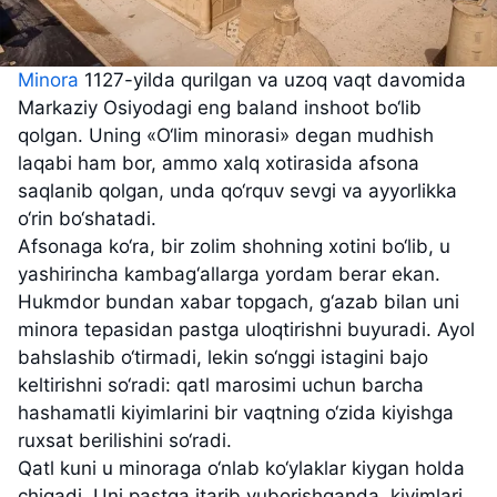
Minora
1127-yilda qurilgan va uzoq vaqt davomida
Markaziy Osiyodagi eng baland inshoot bo‘lib
qolgan. Uning «O‘lim minorasi» degan mudhish
laqabi ham bor, ammo xalq xotirasida afsona
saqlanib qolgan, unda qo‘rquv sevgi va ayyorlikka
o‘rin bo‘shatadi.
Afsonaga ko‘ra, bir zolim shohning xotini bo‘lib, u
yashirincha kambag‘allarga yordam berar ekan.
Hukmdor bundan xabar topgach, g‘azab bilan uni
minora tepasidan pastga uloqtirishni buyuradi. Ayol
bahslashib o‘tirmadi, lekin so‘nggi istagini bajo
keltirishni so‘radi: qatl marosimi uchun barcha
hashamatli kiyimlarini bir vaqtning o‘zida kiyishga
ruxsat berilishini so‘radi.
Qatl kuni u minoraga o‘nlab ko‘ylaklar kiygan holda
chiqadi. Uni pastga itarib yuborishganda, kiyimlari