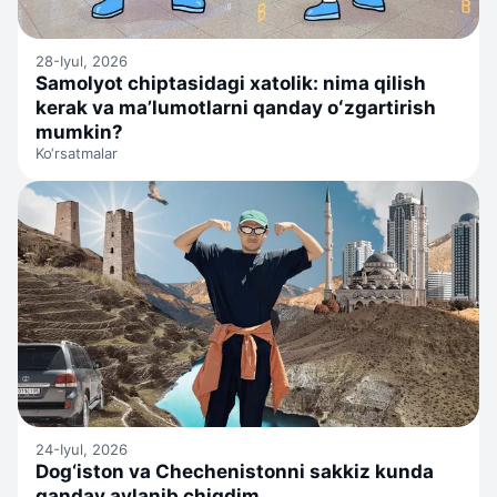
28-Iyul, 2026
Samolyot chiptasidagi xatolik: nima qilish
kerak va ma’lumotlarni qanday oʻzgartirish
mumkin?
Ko‘rsatmalar
24-Iyul, 2026
Dog‘iston va Chechenistonni sakkiz kunda
qanday aylanib chiqdim