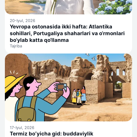
20-Iyul, 2026
Yevropa ostonasida ikki hafta: Atlantika
sohillari, Portugaliya shaharlari va o‘rmonlari
bo‘ylab katta qo‘llanma
Tajriba
17-Iyul, 2026
Termiz boʻyicha gid: buddaviylik