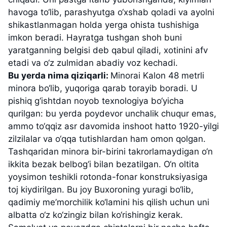
havoga to‘lib, parashyutga o‘xshab qoladi va ayolni
shikastlanmagan holda yerga ohista tushishiga
imkon beradi. Hayratga tushgan shoh buni
yaratganning belgisi deb qabul qiladi, xotinini afv
etadi va o‘z zulmidan abadiy voz kechadi.
Bu yerda nima qiziqarli:
Minorai Kalon 48 metrli
minora bo‘lib, yuqoriga qarab torayib boradi. U
pishiq g‘ishtdan noyob texnologiya bo‘yicha
qurilgan: bu yerda poydevor unchalik chuqur emas,
ammo to‘qqiz asr davomida inshoot hatto 1920-yilgi
zilzilalar va o‘qqa tutishlardan ham omon qolgan.
Tashqaridan minora bir-birini takrorlamaydigan o‘n
ikkita bezak belbog‘i bilan bezatilgan. O‘n oltita
yoysimon teshikli rotonda-fonar konstruksiyasiga
toj kiydirilgan. Bu joy Buxoroning yuragi bo‘lib,
qadimiy me’morchilik ko‘lamini his qilish uchun uni
albatta o‘z ko‘zingiz bilan ko‘rishingiz kerak.