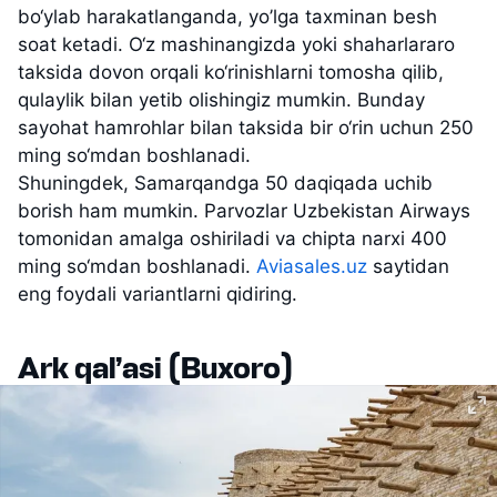
bo‘ylab harakatlanganda, yo’lga taxminan besh
soat ketadi. O‘z mashinangizda yoki shaharlararo
taksida dovon orqali ko‘rinishlarni tomosha qilib,
qulaylik bilan yetib olishingiz mumkin. Bunday
sayohat hamrohlar bilan taksida bir o‘rin uchun 250
ming so‘mdan boshlanadi.
Shuningdek, Samarqandga 50 daqiqada uchib
borish ham mumkin. Parvozlar Uzbekistan Airways
tomonidan amalga oshiriladi va chipta narxi 400
ming so‘mdan boshlanadi.
Aviasales.uz
saytidan
eng foydali variantlarni qidiring.
Ark qal’asi (Buxoro)