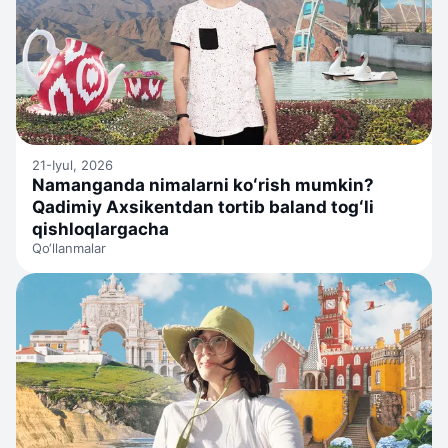
21-Iyul, 2026
Namanganda nimalarni koʻrish mumkin?
Qadimiy Axsikentdan tortib baland togʻli
qishloqlargacha
Qo‘llanmalar