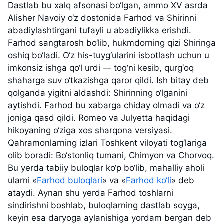
Dastlab bu xalq afsonasi bo‘lgan, ammo XV asrda
Alisher Navoiy o‘z dostonida Farhod va Shirinni
abadiylashtirgani tufayli u abadiylikka erishdi.
Farhod sangtarosh bo‘lib, hukmdorning qizi Shiringa
oshiq bo‘ladi. O‘z his-tuyg‘ularini isbotlash uchun u
imkonsiz ishga qo‘l urdi — tog‘ni kesib, qurg‘oq
shaharga suv o‘tkazishga qaror qildi. Ish bitay deb
qolganda yigitni aldashdi: Shirinning o‘lganini
aytishdi. Farhod bu xabarga chiday olmadi va o‘z
joniga qasd qildi. Romeo va Julyetta haqidagi
hikoyaning o‘ziga xos sharqona versiyasi.
Qahramonlarning izlari Toshkent viloyati tog‘lariga
olib boradi: Bo‘stonliq tumani, Chimyon va Chorvoq.
Bu yerda tabiiy buloqlar ko‘p bo‘lib, mahalliy aholi
ularni «
Farhod buloqlari
» va «
Farhod ko‘li
»
deb
ataydi. Aynan shu yerda Farhod toshlarni
sindirishni boshlab, buloqlarning dastlab soyga,
keyin esa daryoga aylanishiga yordam bergan deb