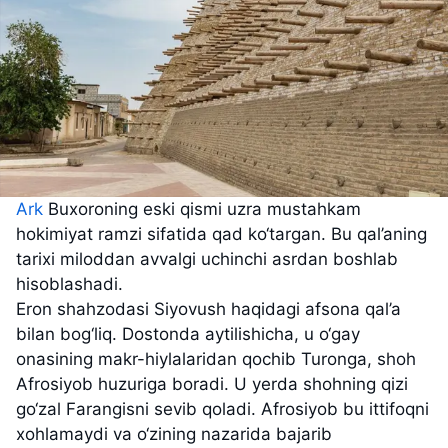
Ark
Buxoroning eski qismi uzra mustahkam
hokimiyat ramzi sifatida qad ko‘targan. Bu qal’aning
tarixi miloddan avvalgi uchinchi asrdan boshlab
hisoblashadi.
Eron shahzodasi Siyovush haqidagi afsona qal’a
bilan bog‘liq. Dostonda aytilishicha, u o‘gay
onasining makr-hiylalaridan qochib Turonga, shoh
Afrosiyob huzuriga boradi. U yerda shohning qizi
go‘zal Farangisni sevib qoladi. Afrosiyob bu ittifoqni
xohlamaydi va o‘zining nazarida bajarib