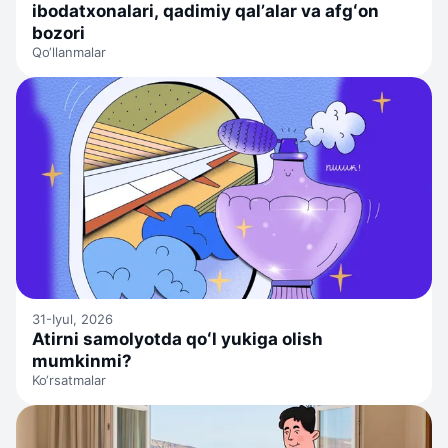
ibodatxonalari, qadimiy qalʼalar va afgʻon
bozori
Qo‘llanmalar
31-Iyul, 2026
Atirni samolyotda qoʻl yukiga olish
mumkinmi?
Ko‘rsatmalar