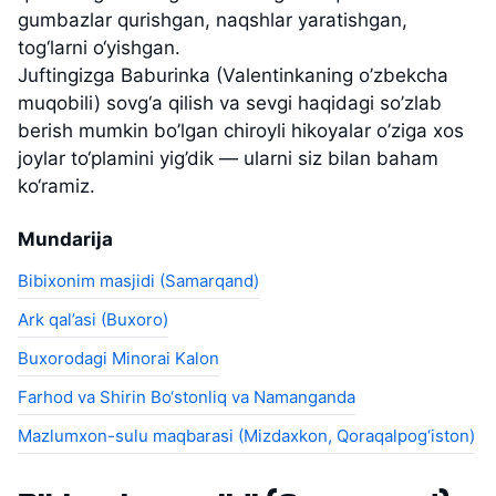
gumbazlar qurishgan, naqshlar yaratishgan,
tog‘larni o‘yishgan.
Juftingizga Baburinka (Valentinkaning o’zbekcha
muqobili) sovg‘a qilish va sevgi haqidagi so’zlab
berish mumkin bo’lgan chiroyli hikoyalar o’ziga xos
joylar to‘plamini yig’dik — ularni siz bilan baham
ko‘ramiz.
Mundarija
Bibixonim masjidi (Samarqand)
Ark qal’asi (Buxoro)
Buxorodagi Minorai Kalon
Farhod va Shirin Bo‘stonliq va Namanganda
Mazlumxon-sulu maqbarasi (Mizdaxkon, Qoraqalpog‘iston)