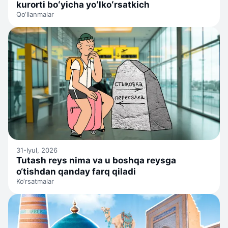
kurorti boʻyicha yoʻlkoʻrsatkich
Qo‘llanmalar
31-Iyul, 2026
Tutash reys nima va u boshqa reysga
o‘tishdan qanday farq qiladi
Ko‘rsatmalar