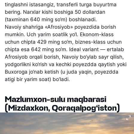
tinglashni istasangiz, transferli turga buyurtma
bering. Narxlar kishi boshiga 50 dollardan
(taxminan 640 ming so‘m) boshlanadi.
Navoiy shahriga «Afrosiyob» poyezdida borish
mumkin. Uch yarim soatlik yo‘l. Ekonom-klass
uchun chipta 429 ming so‘m, biznes-klass uchun
chipta esa 642 ming so‘m. Ideal variant — ertalab
Afrosiyob orqali borish, Navoiy bo‘ylab sayr qilish,
yodgorlikni ko‘rish va kechki poyezdda qaytish yoki
Buxoroga jo‘nab ketish (u juda yaqin, poyezdda
atigi bir yarim soat) bo’ladi.
Mazlumxon-sulu maqbarasi
(Mizdaxkon, Qoraqalpog‘iston)