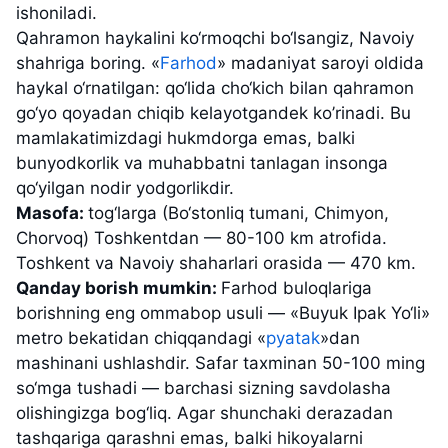
ishoniladi.
Qahramon haykalini ko‘rmoqchi bo‘lsangiz, Navoiy
shahriga boring. «
Farhod
» madaniyat saroyi oldida
haykal o‘rnatilgan: qo‘lida cho‘kich bilan qahramon
go‘yo qoyadan chiqib kelayotgandek ko’rinadi. Bu
mamlakatimizdagi hukmdorga emas, balki
bunyodkorlik va muhabbatni tanlagan insonga
qo‘yilgan nodir yodgorlikdir.
Masofa:
tog‘larga (Bo‘stonliq tumani, Chimyon,
Chorvoq) Toshkentdan — 80-100 km atrofida.
Toshkent va Navoiy shaharlari orasida — 470 km.
Qanday borish mumkin:
Farhod buloqlariga
borishning eng ommabop usuli — «Buyuk Ipak Yo‘li»
metro bekatidan chiqqandagi «
pyatak
»dan
mashinani ushlashdir. Safar taxminan 50-100 ming
so‘mga tushadi — barchasi sizning savdolasha
olishingizga bog‘liq. Agar shunchaki derazadan
tashqariga qarashni emas, balki hikoyalarni