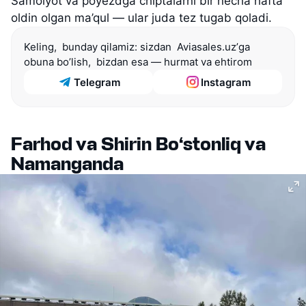
Samolyot va poyezdga chiptalarni bir necha hafta
oldin olgan ma’qul — ular juda tez tugab qoladi.
Keling,  bunday qilamiz: sizdan  Aviasales.uzʼga 
obuna bo’lish,  bizdan esa — hurmat va ehtirom
Telegram
Instagram
Farhod va Shirin Bo‘stonliq va
Namanganda