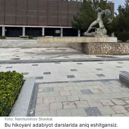
Foto: Narmuminov Shavkat
Bu hikoyani adabiyot darslarida aniq eshitgansiz.