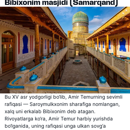
Bibixonim masjidi (Samarqand)
Bu XV asr yodgorligi bo‘lib, Amir Temurning sevimli
rafiqasi — Saroymulkxonim sharafiga nomlangan,
xalq uni erkalab Bibixonim deb atagan.
Rivoyatlarga ko‘ra, Amir Temur harbiy yurishda
bo‘lganida, uning rafiqasi unga ulkan sovg‘a