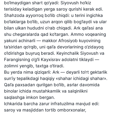
bo‘lmaydigan shart qo‘yadi: Siyovush ho‘kiz
terisiday keladigan yerga saroy qurishi kerak edi.
Shahzoda ayyorroq bo‘lib chiqdi: u terini ingichka
bo‘laklarga bo‘lib, uzun arqon qilib bog‘laydi va ular
bilan ulkan hududni o’rab chiqadi. Ark qal’asi ana
shu chegaralarda qad ko‘targan. Ammo voqeaning
yakuni achinarli — makkor Afrosiyob kuyovining
ta’siridan qo‘rqib, uni qal’a devorlarining o‘zidayoq
o‘ldirishga buyruq beradi. Keyinchalik Siyovush va
Farangisning o‘g‘li Kayxisrav adolatni tiklaydi —
zolimni yengib, taxtga o‘tiradi.
Bu yerda nima qiziqarli: Ark — deyarli to‘rt gektarlik
sun’iy tepalikdagi haqiqiy «shahar ichidagi shahar».
Qal’a paxsadan qurilgan bo‘lib, asrlar davomida
binolar ichida mustahkamlik va salqinlikni
saqlashga imkon bergan.
Ichkarida barcha zarur infratuzilma mavjud edi:
saroy va masjiddan tortib omborxonalar,