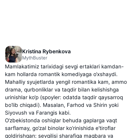
Kristina Rybenkova
MythBuster
Mamlakatimiz tarixidagi sevgi ertaklari kamdan-
kam hollarda romantik komediyaga o‘xshaydi.
Mahalliy syujetlarda yengil romantika kam, ammo
drama, qurbonliklar va taqdir bilan kelishishga
urinishlar ko‘p (spoyler: odatda taqdir qaysarroq
bo’lib chiqadi). Masalan, Farhod va Shirin yoki
Siyovush va Farangis kabi.
O‘zbekistonda oshiqlar behuda gaplarga vaqt
sarflamay, go‘zal binolar ko’rinishida e’tiroflar
qoldirishgan: sevgilisi sharafiga maqbara va