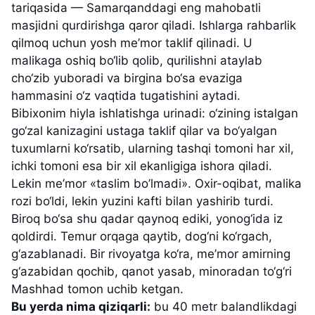
tariqasida — Samarqanddagi eng mahobatli
masjidni qurdirishga qaror qiladi. Ishlarga rahbarlik
qilmoq uchun yosh me’mor taklif qilinadi. U
malikaga oshiq bo‘lib qolib, qurilishni ataylab
cho‘zib yuboradi va birgina bo‘sa evaziga
hammasini o‘z vaqtida tugatishini aytadi.
Bibixonim hiyla ishlatishga urinadi: o‘zining istalgan
go‘zal kanizagini ustaga taklif qilar va bo‘yalgan
tuxumlarni ko‘rsatib, ularning tashqi tomoni har xil,
ichki tomoni esa bir xil ekanligiga ishora qiladi.
Lekin me’mor «taslim bo’lmadi». Oxir-oqibat, malika
rozi bo‘ldi, lekin yuzini kafti bilan yashirib turdi.
Biroq bo‘sa shu qadar qaynoq ediki, yonog‘ida iz
qoldirdi. Temur orqaga qaytib, dog‘ni ko‘rgach,
g‘azablanadi. Bir rivoyatga ko‘ra, me’mor amirning
g‘azabidan qochib, qanot yasab, minoradan to‘g‘ri
Mashhad tomon uchib ketgan.
Bu yerda nima qiziqarli:
bu 40 metr balandlikdagi