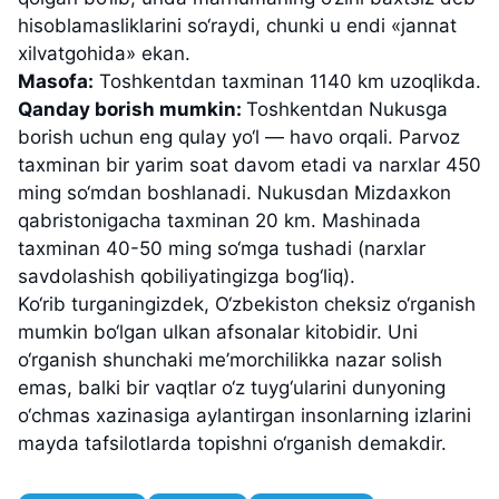
hisoblamasliklarini so‘raydi, chunki u endi «jannat
xilvatgohida» ekan.
Masofa:
Toshkentdan taxminan 1140 km uzoqlikda.
Qanday borish mumkin:
Toshkentdan Nukusga
borish uchun eng qulay yo‘l — havo orqali. Parvoz
taxminan bir yarim soat davom etadi va narxlar 450
ming so‘mdan boshlanadi. Nukusdan Mizdaxkon
qabristonigacha taxminan 20 km. Mashinada
taxminan 40-50 ming so‘mga tushadi (narxlar
savdolashish qobiliyatingizga bog‘liq).
Ko‘rib turganingizdek, O‘zbekiston cheksiz o‘rganish
mumkin bo‘lgan ulkan afsonalar kitobidir. Uni
o‘rganish shunchaki me’morchilikka nazar solish
emas, balki bir vaqtlar o‘z tuyg‘ularini dunyoning
o‘chmas xazinasiga aylantirgan insonlarning izlarini
mayda tafsilotlarda topishni o‘rganish demakdir.