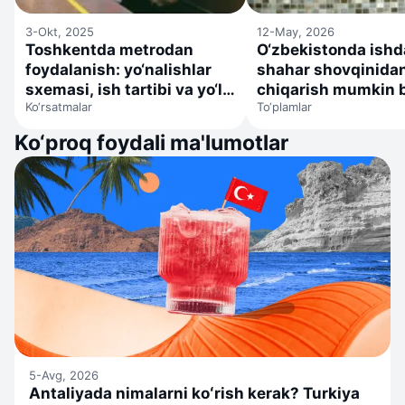
3-Okt, 2025
12-May, 2026
Toshkentda metrodan
O‘zbekistonda ishd
foydalanish: yo‘nalishlar
shahar shovqinidan
sxemasi, ish tartibi va yo‘l
chiqarish mumkin b
Ko‘rsatmalar
To‘plamlar
haqi
12 ta sanatoriy
Ko‘proq foydali ma'lumotlar
5-Avg, 2026
Antaliyada nimalarni koʻrish kerak? Turkiya