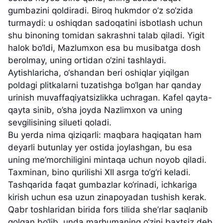
gumbazini qoldiradi. Biroq hukmdor o’z so‘zida
turmaydi: u oshiqdan sadoqatini isbotlash uchun
shu binoning tomidan sakrashni talab qiladi. Yigit
halok bo‘ldi, Mazlumxon esa bu musibatga dosh
berolmay, uning ortidan o‘zini tashlaydi.
Aytishlaricha, o‘shandan beri oshiqlar yiqilgan
poldagi plitkalarni tuzatishga bo‘lgan har qanday
urinish muvaffaqiyatsizlikka uchragan. Kafel qayta-
qayta sinib, o’sha joyda Nazlimxon va uning
sevgilisining silueti qoladi.
Bu yerda nima qiziqarli: maqbara haqiqatan ham
deyarli butunlay yer ostida joylashgan, bu esa
uning me’morchiligini mintaqa uchun noyob qiladi.
Taxminan, bino qurilishi XII asrga to‘g‘ri keladi.
Tashqarida faqat gumbazlar ko‘rinadi, ichkariga
kirish uchun esa uzun zinapoyadan tushish kerak.
Qabr toshlaridan birida fors tilida she’rlar saqlanib
qolgan bo‘lib, unda marhumaning o‘zini baxtsiz deb