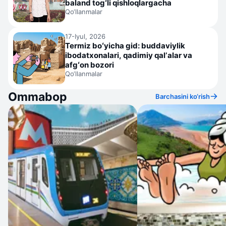
baland togʻli qishloqlargacha
Qo‘llanmalar
17-Iyul, 2026
Termiz boʻyicha gid: buddaviylik
ibodatxonalari, qadimiy qalʼalar va
afgʻon bozori
Qo‘llanmalar
Ommabop
Barchasini ko‘rish