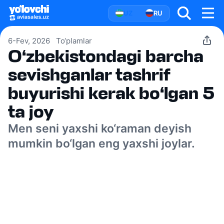
UZ
RU
6-Fev, 2026
To‘plamlar
O‘zbekistondagi barcha
sevishganlar tashrif
buyurishi kerak bo‘lgan 5
ta joy
Men seni yaxshi ko‘raman deyish
mumkin bo‘lgan eng yaxshi joylar.