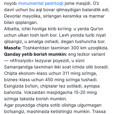
noyob
monumental peshtoqli
jome masjidi. O‘z
davri uchun bu aql bovar qilmaydigan balandlik edi.
Devorlar mayolika, sirlangan keramika va marmar
bilan qoplangan.
Albatta, ichki hovliga kirib ko’ring: u yerda Qur’on
uchun ulkan tosh lavh bor. Lavh yonida turib niyat
qilsangiz, u amalga oshadi, degan tushuncha bor.
Masofa:
Toshkentdan taxminan 300 km uzoqlikda.
Qanday yetib borish mumkin:
eng tezkor variant
— «Afrosiyob» tezyurar poyezdi, u sizni
Samarqandga taxminan ikki soat ichida olib boradi.
Chipta ekonom-klass uchun 311 ming so‘mga,
biznes-klass uchun 450 ming so‘mga tushadi.
Esingizda bo‘lsin, chiptalar tez sotiladi, ayniqsa
bahorda. Vokzaldan masjidgacha 15-20 ming
so‘mga taksida borish mumkin.
Agar poyezdga chipta sotib olishga ulgurmagan
bo‘lsangiz, mashinada ketishingiz mumkin. Trassa