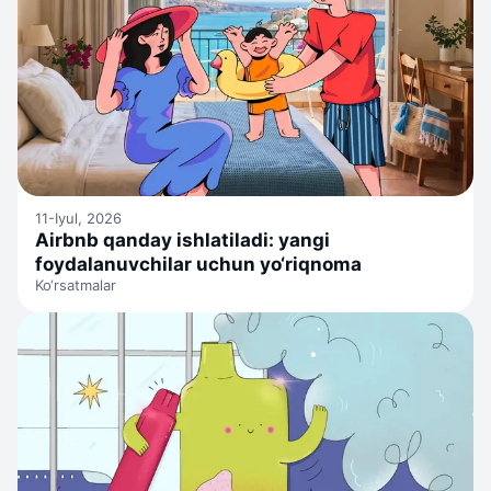
11-Iyul, 2026
Airbnb qanday ishlatiladi: yangi
foydalanuvchilar uchun yo‘riqnoma
Ko‘rsatmalar