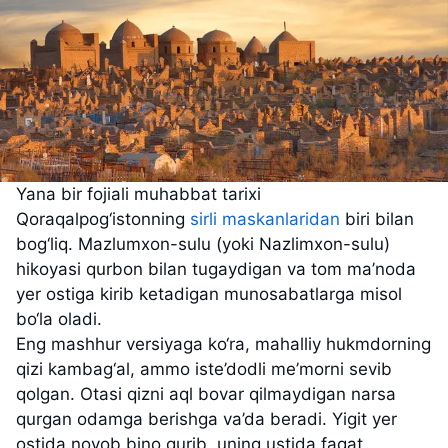
Yana bir fojiali muhabbat tarixi
Qoraqalpog‘istonning
sirli maskanlaridan
biri bilan
bog‘liq. Mazlumxon-sulu (yoki Nazlimxon-sulu)
hikoyasi qurbon bilan tugaydigan va tom ma’noda
yer ostiga kirib ketadigan munosabatlarga misol
bo‘la oladi.
Eng mashhur versiyaga ko‘ra, mahalliy hukmdorning
qizi kambag‘al, ammo iste’dodli me’morni sevib
qolgan. Otasi qizni aql bovar qilmaydigan narsa
qurgan odamga berishga va’da beradi. Yigit yer
ostida noyob bino qurib, uning ustida faqat