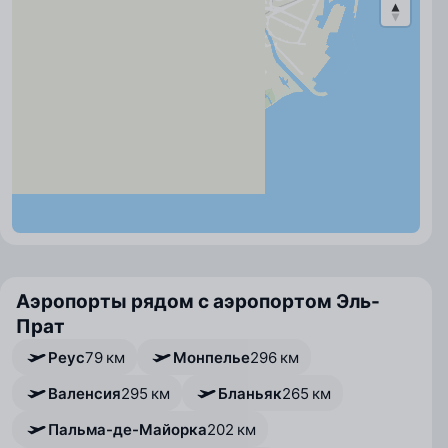
Аэропорты рядом с аэропортом Эль-
Прат
Реус
79 км
Монпелье
296 км
Валенсия
295 км
Бланьяк
265 км
Пальма-де-Майорка
202 км