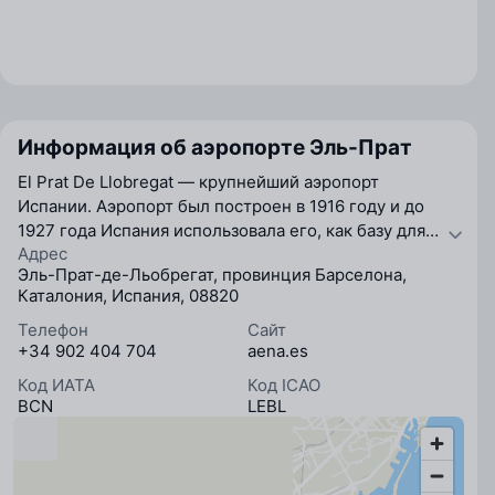
Информация об аэропорте Эль-Прат
El Prat De Llobregat — крупнейший аэропорт
Испании. Аэропорт был построен в 1916 году и до
1927 года Испания использовала его, как базу для
Адрес
военно-морского флота. Сегодня аэропорт состоит
Эль-Прат-де-Льобрегат, провинция Барселона,
из трех терминалов. С 2006 года аэропорт
Каталония, Испания, 08820
обслюживает ежегодно свыше 30 млн пассажиров.
К 2012 году планируется построить еще один
Телефон
Сайт
+34 902 404 704
aena.es
терминал с пропускной способностью за год свыше
70 млн. человек.
Код ИАТА
Код ICAO
BCN
LEBL