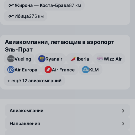
Жирона — Коста-Брава
87 км
Ибица
276 км
Авиакомпании, летающие в аэропорт
Эль-Прат
Vueling
Ryanair
Iberia
Wizz Air
Air Europa
Air France
KLM
+ ещё 12 авиакомпаний
Авиакомпании
Направления