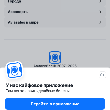
Города
Аэропорты
Aviasales в мире
Авиасейлс
© 2007–2026
0+
Об Авиасейлс
Пресс‑центр
У нас кайфовое приложение
Travelpayouts
Там легче ловить дешёвые билеты
Партнёрская программа
Медиа Yo'lovchi
Перейти в приложение
Трэвел‑медиа Aviasales.uz
Юридические документы