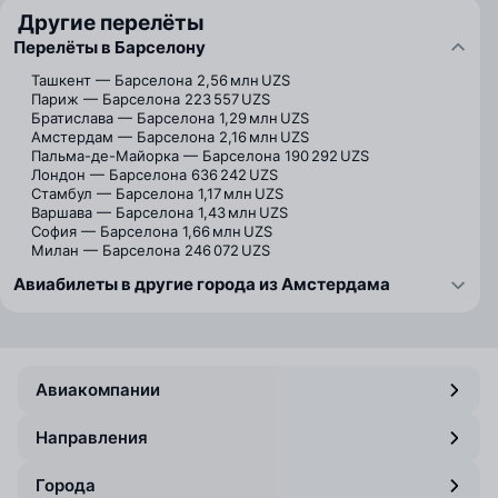
Другие перелёты
Перелёты в Барселону
Ташкент — Барселона
2,56 млн UZS
Париж — Барселона
223 557 UZS
Братислава — Барселона
1,29 млн UZS
Амстердам — Барселона
2,16 млн UZS
Пальма-де-Майорка — Барселона
190 292 UZS
Лондон — Барселона
636 242 UZS
Стамбул — Барселона
1,17 млн UZS
Варшава — Барселона
1,43 млн UZS
София — Барселона
1,66 млн UZS
Милан — Барселона
246 072 UZS
Авиабилеты в другие города из Амстердама
Авиакомпании
Направления
Города