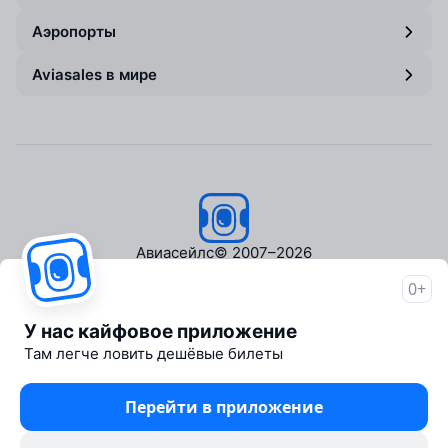
Аэропорты
Aviasales в мире
Авиасейлс
© 2007–2026
0+
Об Авиасейлс
Пресс‑центр
У нас кайфовое приложение
Travelpayouts
Там легче ловить дешёвые билеты
Партнёрская программа
Медиа Yo'lovchi
Перейти в приложение
Трэвел‑медиа Aviasales.uz
Юридические документы