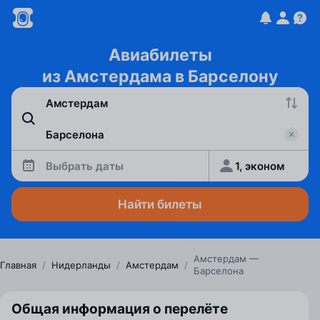
Авиабилеты
из Амстердама в Барселону
Выбрать даты
1, эконом
Найти билеты
Амстердам —
Главная
/
Нидерланды
/
Амстердам
/
Барселона
Общая информация о перелёте