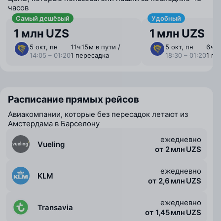
часов
Самый дешёвый
Удобный
1 млн UZS
1 млн UZS
5 окт, пн
11 ⁠ч 15 ⁠м в пути /
5 окт, пн
6 ⁠ч 
14:05 – 01:20
1 пересадка
18:30 – 01:20
1 пе
Расписание прямых рейсов
Авиакомпании, которые без пересадок летают из
Амстердама в Барселону
ежедневно
Vueling
от 2 млн UZS
ежедневно
KLM
от 2,6 млн UZS
ежедневно
Transavia
от 1,45 млн UZS