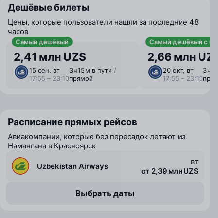
Дешёвые билеты
Цены, которые пользователи нашли за последние 48
часов
Самый дешёвый
Самый дешёвый с ба
2,41 млн UZS
2,66 млн UZ
15 сен, вт
3 ⁠ч 15 ⁠м в пути
/
20 окт, вт
3 ⁠ч 
17:55 – 23:10
прямой
17:55 – 23:10
пря
Расписание прямых рейсов
Авиакомпании, которые без пересадок летают из
Намангана в Красноярск
вт
Uzbekistan Airways
от 2,39 млн UZS
Выбрать даты