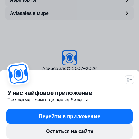
Aviasales в мире
Авиасейлс
© 2007–2026
0+
Об Авиасейлс
Пресс‑центр
У нас кайфовое приложение
Travelpayouts
Там легче ловить дешёвые билеты
Партнёрская программа
Медиа Yo'lovchi
Перейти в приложение
Трэвел‑медиа Aviasales.uz
Юридические документы
Остаться на сайте