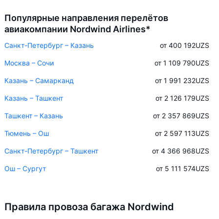
Популярные направления перелётов
авиакомпании Nordwind Airlines*
Санкт-Петербург – Казань
от 400 192
UZS
Москва – Сочи
от 1 109 790
UZS
Казань – Самарканд
от 1 991 232
UZS
Казань – Ташкент
от 2 126 179
UZS
Ташкент – Казань
от 2 357 869
UZS
Тюмень – Ош
от 2 597 113
UZS
Санкт-Петербург – Ташкент
от 4 366 968
UZS
Ош – Сургут
от 5 111 574
UZS
Правила провоза багажа Nordwind