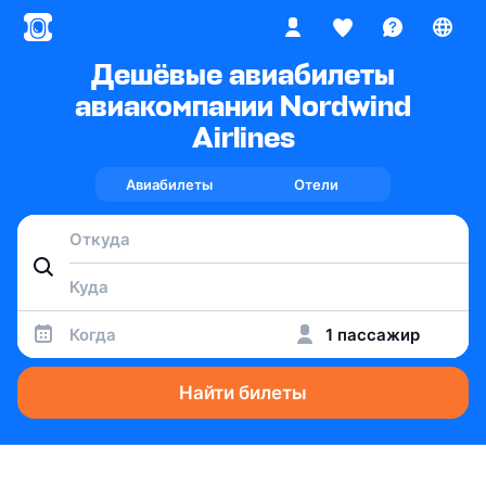
Дешёвые авиабилеты
авиакомпании Nordwind
Airlines
Авиабилеты
Отели
Когда
1 пассажир
Найти билеты