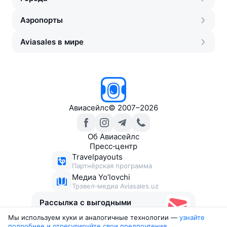
Аэропорты
Aviasales в мире
Авиасейлс
©
2007–2026
Об Авиасейлс
Пресс‑центр
Travelpayouts
Партнёрская программа
Медиа Yo’lovchi
Трэвел‑медиа Aviasales.uz
Рассылка с выгодными
билетами
Мы используем куки и аналогичные технологии —
узнайте 
подробнее и отрегулируйте свои предпочтения