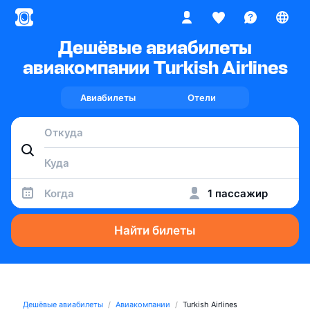
Дешёвые авиабилеты
авиакомпании Turkish Airlines
Авиабилеты
Отели
Когда
1 пассажир
Найти билеты
Дешёвые авиабилеты
Авиакомпании
Turkish Airlines