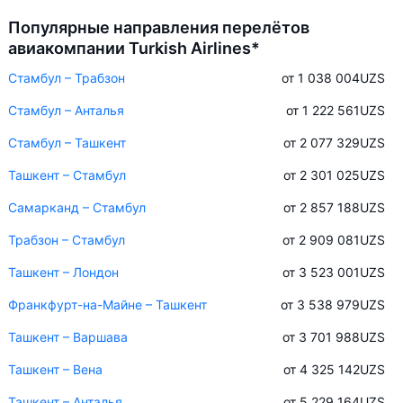
Популярные направления перелётов
авиакомпании Turkish Airlines*
Стамбул – Трабзон
от 1 038 004
UZS
Стамбул – Анталья
от 1 222 561
UZS
Стамбул – Ташкент
от 2 077 329
UZS
Ташкент – Стамбул
от 2 301 025
UZS
Самарканд – Стамбул
от 2 857 188
UZS
Трабзон – Стамбул
от 2 909 081
UZS
Ташкент – Лондон
от 3 523 001
UZS
Франкфурт-на-Майне – Ташкент
от 3 538 979
UZS
Ташкент – Варшава
от 3 701 988
UZS
Ташкент – Вена
от 4 325 142
UZS
Ташкент – Анталья
от 5 229 164
UZS