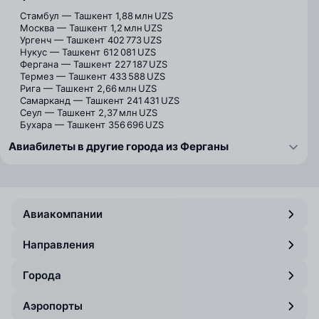
Стамбул — Ташкент
1,88 млн UZS
Москва — Ташкент
1,2 млн UZS
Ургенч — Ташкент
402 773 UZS
Нукус — Ташкент
612 081 UZS
Фергана — Ташкент
227 187 UZS
Термез — Ташкент
433 588 UZS
Рига — Ташкент
2,66 млн UZS
Самарканд — Ташкент
241 431 UZS
Сеул — Ташкент
2,37 млн UZS
Бухара — Ташкент
356 696 UZS
Авиабилеты в другие города из Ферганы
Авиакомпании
Направления
Города
Аэропорты