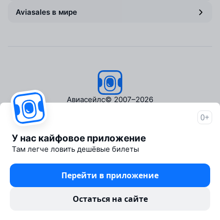
Aviasales в мире
Авиасейлс
© 2007–2026
0+
Об Авиасейлс
Пресс‑центр
У нас кайфовое приложение
Travelpayouts
Там легче ловить дешёвые билеты
Партнёрская программа
Медиа Yo'lovchi
Перейти в приложение
Трэвел‑медиа Aviasales.uz
Юридические документы
Остаться на сайте