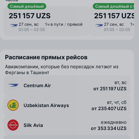
Самый дешёвый
Самый дешёвый с ба
251 157 UZS
251 157 UZS
27 сен, вс
1 ⁠ч в пути
/
прямой
27 сен, вс
1 ⁠ч
01:05 – 02:05
01:05 – 02:05
Расписание прямых рейсов
Авиакомпании, которые без пересадок летают из
Ферганы в Ташкент
вт, вс
Centrum Air
от 251 197 UZS
вт, чт, сб
Uzbekistan Airways
от 235 407 UZS
ежедневно
Silk Avia
от 353 334 UZS