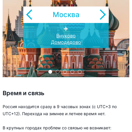
Москва
Толмачёво
Кольцово
Пулково
Внуково
Казань
Домодедово
Время и связь
Россия находится сразу в 9 часовых зонах (с UTC+3 по
UTC+12). Перехода на зимнее и летнее время нет.
В крупных городах проблем со связью не возникает: