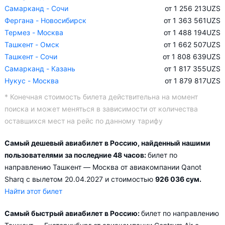
Самарканд - Сочи
от 1 256 213
UZS
Фергана - Новосибирск
от 1 363 561
UZS
Термез - Москва
от 1 488 194
UZS
Ташкент - Омск
от 1 662 507
UZS
Ташкент - Сочи
от 1 808 639
UZS
Самарканд - Казань
от 1 817 355
UZS
Нукус - Москва
от 1 879 817
UZS
* Конечная стоимость билета действительна на момент
поиска и может меняться в зависимости от количества
оставшихся мест на рейс по данному тарифу
Самый дешевый авиабилет в Россию, найденный нашими
пользователями за последние 48 часов:
билет по
направлению Ташкент — Москва от авиакомпании Qanot
Sharq с вылетом 20.04.2027 и стоимостью
926 036 сум.
Найти этот билет
Самый быстрый авиабилет в Россию:
билет по направлению