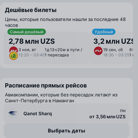
Дешёвые билеты
Цены, которые пользователи нашли за последние 48
часов
Самый дешёвый
Удобный
2,78 млн UZS
3,2 млн UZS
3 ноя, вт
1 ⁠д 13 ⁠ч 20 ⁠м в пути /
19 сен, сб
6 ⁠ч 
12:20 – 03:40
1 пересадка
18:30 – 03:25
1 п
Расписание прямых рейсов
Авиакомпании, которые без пересадок летают из
Санкт-Петербурга в Наманган
пн
Qanot Sharq
от 3,56 млн UZS
Выбрать даты