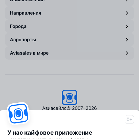
Направления
Города
Аэропорты
Aviasales в мире
Авиасейлс
© 2007–2026
0+
Об Авиасейлс
Пресс‑центр
У нас кайфовое приложение
Travelpayouts