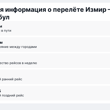
я информация о перелёте Измир
бул
 ⁠м
я в пути
км
тояние между городами
чество рейсов в неделю
5
й ранний рейс
5
й поздний рейс