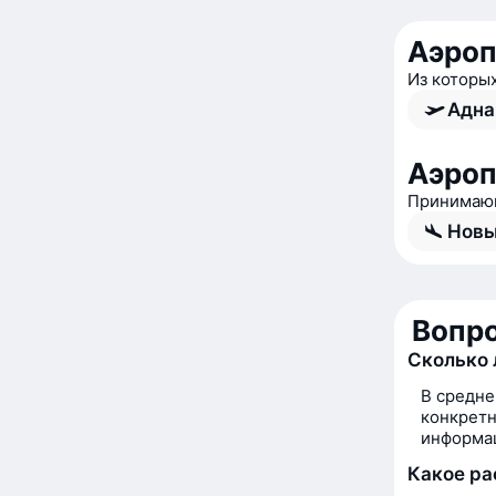
Аэроп
Из которы
Адна
Аэроп
Принимающ
Новы
Вопро
Сколько 
В средне
конкретн
информац
Какое ра