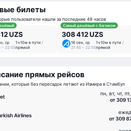
вые билеты
орые пользователи нашли за последние 48 часов
ешёвый
Самый дешёвый с багажом
412 UZS
308 412 UZS
н, ср
1 ⁠ч 10 ⁠м в пути
/
16 сен, ср
1 ⁠ч 10 ⁠м в пути
/
5 – 22:55
прямой
21:45 – 22:55
прямой
исание прямых рейсов
нии, которые без пересадок летают из Измира в Стамбул
пн, вт, чт, пт
et
от 309 1
ежед
rkish Airlines
от 309 8