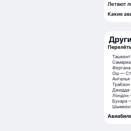
Летают л
Какие ав
Друг
Перелёты
Ташкент
Самарка
Фергана
Ош — Ст
Анталья
Трабзон
Джидда 
Лондон 
Бухара 
Шымкент
Авиабиле