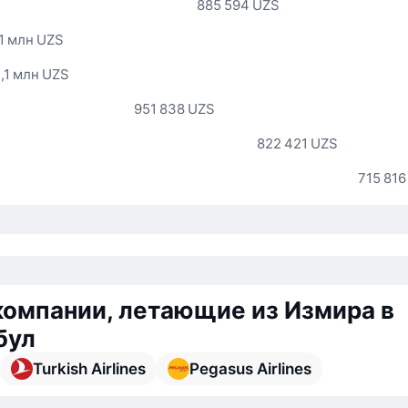
885 594 UZS
,1 млн UZS
1,1 млн UZS
951 838 UZS
822 421 UZS
715 816
омпании, летающие из Измира в
бул
Turkish Airlines
Pegasus Airlines