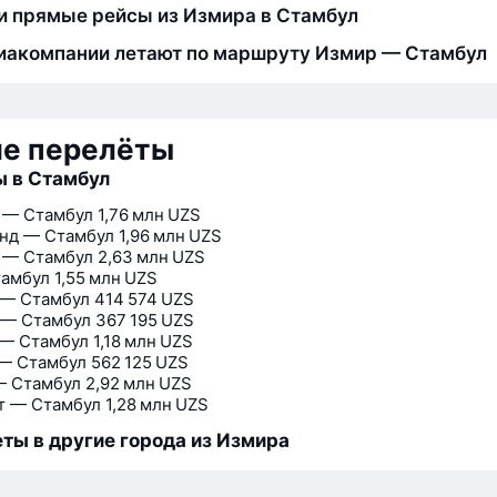
и прямые рейсы из Измира в Стамбул
иакомпании летают по маршруту Измир — Стамбул
ие перелёты
 в Стамбул
 — Стамбул
1,76 млн UZS
нд — Стамбул
1,96 млн UZS
 — Стамбул
2,63 млн UZS
амбул
1,55 млн UZS
 — Стамбул
414 574 UZS
 — Стамбул
367 195 UZS
— Стамбул
1,18 млн UZS
— Стамбул
562 125 UZS
— Стамбул
2,92 млн UZS
 — Стамбул
1,28 млн UZS
ты в другие города из Измира