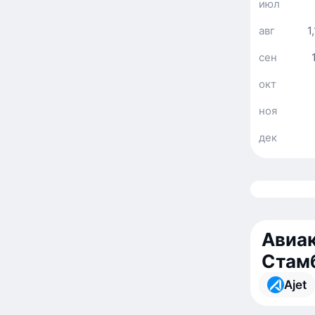
июл
авг
1
сен
окт
ноя
дек
Авиак
Стам
Ajet