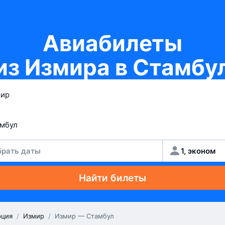
Авиабилеты
из Измира в Стамбу
рать даты
1, эконом
Найти билеты
рция
/
Измир
/
Измир — Стамбул