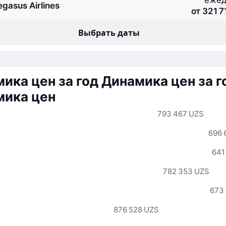
ежед
egasus Airlines
от 321 
Выбрать даты
ика цен за год
Динамика цен за г
мика цен
793 467 UZS
696 
641
782 353 UZS
673
876 528 UZS