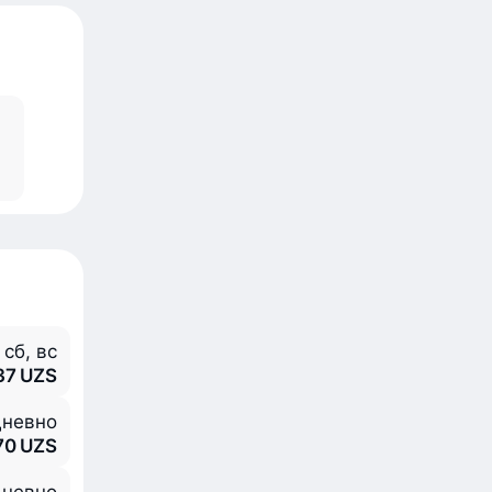
, сб, вс
37 UZS
невно
70 UZS