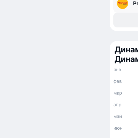
P
Динам
Дина
янв
фев
мар
апр
май
июн