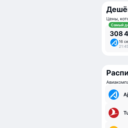
Дешё
Цены, кот
Самый д
308 
16 се
21:4
Расп
Авиакомпа
Aj
Tu