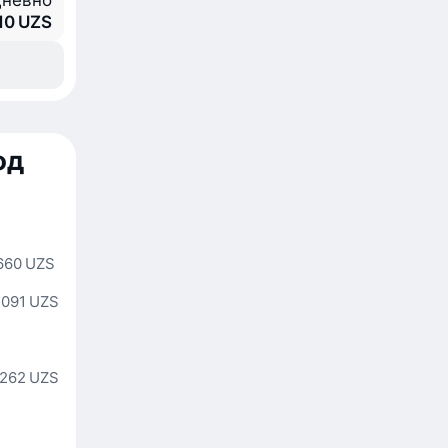
невно
710 UZS
од
660 UZS
 091 UZS
 262 UZS