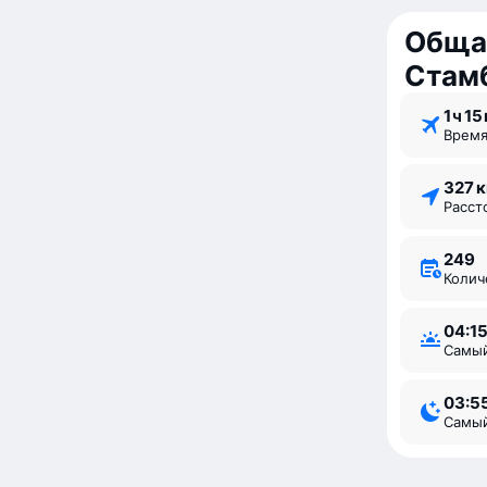
Обща
Стам
1 ⁠ч 15
Врем
327 
Расс
249
Коли
04:1
Самы
03:5
Самы