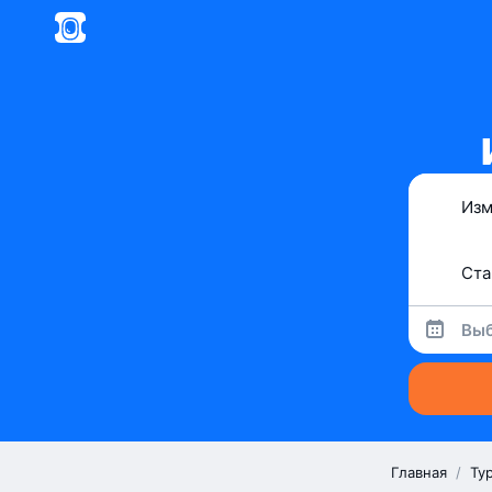
Выб
Главная
/
Ту