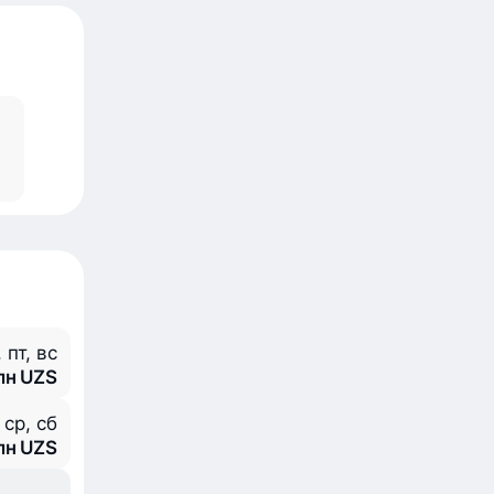
, пт, вс
млн UZS
 ср, сб
млн UZS