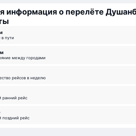
я информация о перелёте Душан
ты
 ⁠м
я в пути
км
тояние между городами
чество рейсов в неделю
й ранний рейс
0
й поздний рейс