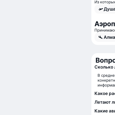
Из которы
Душа
Аэро
Принимаю
Алма
Вопро
Сколько 
В средне
конкретн
информац
Какое ра
Летают л
Какие ав