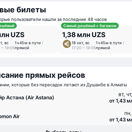
вые билеты
орые пользователи нашли за последние 48 часов
ешёвый
Самый дешёвый с багажом
млн UZS
1,38 млн UZS
т, вс
1 ⁠ч 45 ⁠м в пути
/
18 окт, вс
1 ⁠ч 45 ⁠м в пути
/
 – 19:05
прямой
17:20 – 19:05
прямой
исание прямых рейсов
нии, которые без пересадок летают из Душанбе в Алматы
вт, чт
йр Астана (Air Astana)
от 1,43 
пн,
omon Air
от 1,43 