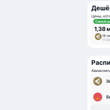
Дешё
Цены, кот
Самый д
1,38 
18 ок
17:20
Расп
Авиакомпа
Э
S