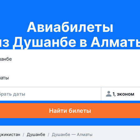
Авиабилеты
из Душанбе в Алмат
рать даты
1, эконом
Найти билеты
джикистан
/
Душанбе
/
Душанбе — Алматы