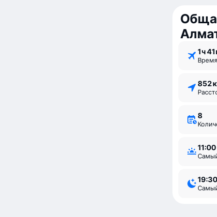
Обща
Алма
1 ⁠ч 41
Врем
852 
Расс
8
Коли
11:00
Самы
19:3
Самы