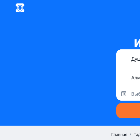
Выб
Главная
/
Та