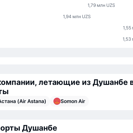
1,79 млн UZS
1,94 млн UZS
1,55
1,53
омпании, летающие из Душанбе 
ты
стана (Air Astana)
Somon Air
порты Душанбе