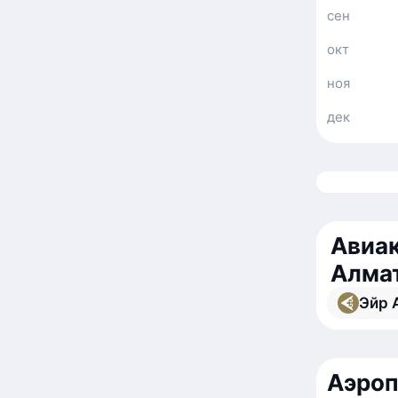
сен
окт
ноя
дек
Авиак
Алма
Эйр А
Аэро