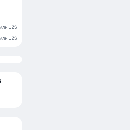
 млн UZS
 млн UZS
в