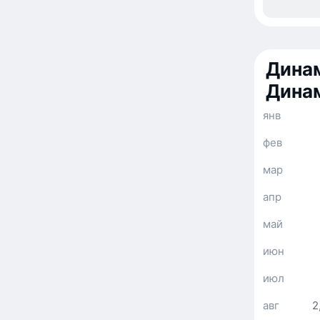
Динам
Дина
янв
фев
мар
апр
май
июн
июл
авг
2