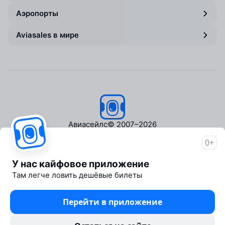
Аэропорты
Aviasales в мире
Авиасейлс
© 2007–2026
0+
Об Авиасейлс
Пресс‑центр
У нас кайфовое приложение
Travelpayouts
Там легче ловить дешёвые билеты
Партнёрская программа
Медиа Yo'lovchi
Перейти в приложение
Трэвел‑медиа Aviasales.uz
Юридические документы