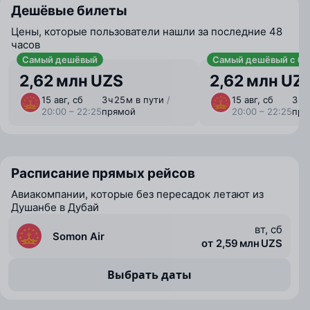
Дешёвые билеты
Цены, которые пользователи нашли за последние 48
часов
Самый дешёвый
Самый дешёвый с ба
2,62 млн UZS
2,62 млн UZ
15 авг, сб
3 ⁠ч 25 ⁠м в пути
/
15 авг, сб
3 ⁠ч
20:00 – 22:25
прямой
20:00 – 22:25
пря
Расписание прямых рейсов
Авиакомпании, которые без пересадок летают из
Душанбе в Дубай
вт, сб
Somon Air
от 2,59 млн UZS
Выбрать даты