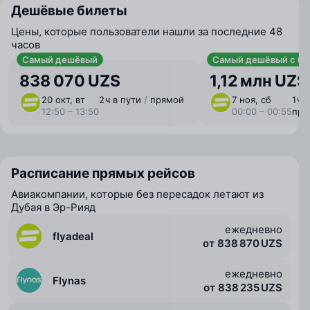
Дешёвые билеты
Цены, которые пользователи нашли за последние 48
часов
Самый дешёвый
Самый дешёвый с ба
838 070 UZS
1,12 млн UZS
20 окт, вт
2 ⁠ч в пути
/
прямой
7 ноя, сб
1 ⁠ч
12:50 – 13:50
00:00 – 00:55
пря
Расписание прямых рейсов
Авиакомпании, которые без пересадок летают из
Дубая в Эр-Рияд
ежедневно
flyadeal
от 838 870 UZS
ежедневно
Flynas
от 838 235 UZS