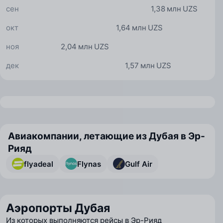
сен
1,38 млн UZS
окт
1,64 млн UZS
ноя
2,04 млн UZS
дек
1,57 млн UZS
Авиакомпании, летающие из Дубая в Эр-
Рияд
flyadeal
Flynas
Gulf Air
Аэропорты Дубая
Из которых выполняются рейсы в Эр-Рияд