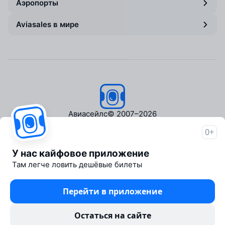
Аэропорты
Aviasales в мире
Авиасейлс
© 2007–2026
0+
Об Авиасейлс
Пресс‑центр
У нас кайфовое приложение
Travelpayouts
Там легче ловить дешёвые билеты
Партнёрская программа
Медиа Yo'lovchi
Перейти в приложение
Трэвел‑медиа Aviasales.uz
Юридические документы
Остаться на сайте