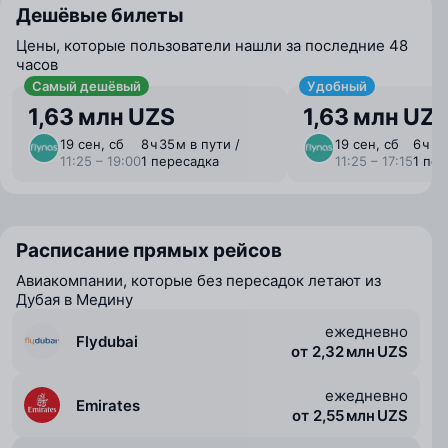
Дешёвые билеты
Цены, которые пользователи нашли за последние 48
часов
Самый дешёвый
Удобный
1,63 млн UZS
1,63 млн UZ
19 сен, сб
8 ⁠ч 35 ⁠м в пути /
19 сен, сб
6 ⁠ч 5
11:25 – 19:00
1 пересадка
11:25 – 17:15
1 пе
Расписание прямых рейсов
Авиакомпании, которые без пересадок летают из
Дубая в Медину
ежедневно
Flydubai
от 2,32 млн UZS
ежедневно
Emirates
от 2,55 млн UZS