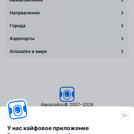
Направления
Города
Аэропорты
Aviasales в мире
Авиасейлс
© 2007–2026
0+
Об Авиасейлс
Пресс‑центр
У нас кайфовое приложение
Travelpayouts