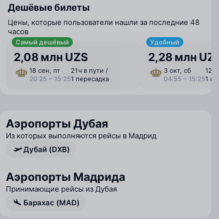
Дешёвые билеты
Цены, которые пользователи нашли за последние 48
часов
Самый дешёвый
Удобный
2,08 млн UZS
2,28 млн UZ
18 сен, пт
21 ⁠ч в пути /
3 окт, сб
12 ⁠ч
20:25 – 15:25
1 пересадка
04:55 – 15:25
1 п
Аэропорты Дубая
Из которых выполняются рейсы в Мадрид
Дубай (DXB)
Аэропорты Мадрида
Принимающие рейсы из Дубая
Барахас (MAD)