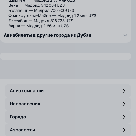
Шымкент — Мадрид
2,77 млн UZS
Вена — Мадрид
542 064 UZS
Будапешт — Мадрид
700 900 UZS
Франкфурт-на-Майне — Мадрид
1,2 млн UZS
Лиссабон — Мадрид
818 728 UZS
Варна — Мадрид
2,66 млн UZS
Авиабилеты в другие города из Дубая
Авиакомпании
Направления
Города
Аэропорты