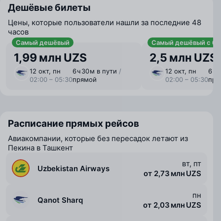
Дешёвые билеты
Цены, которые пользователи нашли за последние 48
часов
Самый дешёвый
Самый дешёвый с ба
1,99 млн UZS
2,5 млн UZS
12 окт, пн
6 ⁠ч 30 ⁠м в пути
/
12 окт, пн
6 ⁠ч
02:00 – 05:30
прямой
02:00 – 05:30
пря
Расписание прямых рейсов
Авиакомпании, которые без пересадок летают из
Пекина в Ташкент
вт, пт
Uzbekistan Airways
от 2,73 млн UZS
пн
Qanot Sharq
от 2,03 млн UZS