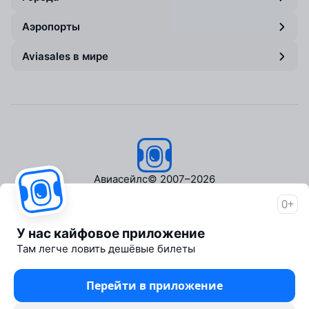
Аэропорты
Aviasales в мире
Авиасейлс
© 2007–2026
0+
Об Авиасейлс
Пресс‑центр
У нас кайфовое приложение
Travelpayouts
Там легче ловить дешёвые билеты
Партнёрская программа
Медиа Yo'lovchi
Перейти в приложение
Трэвел‑медиа Aviasales.uz
Юридические документы