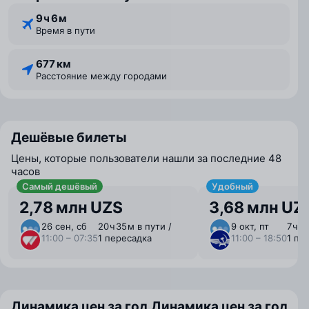
9 ⁠ч 6 ⁠м
Время в пути
677 км
Расстояние между городами
Дешёвые билеты
Цены, которые пользователи нашли за последние 48
часов
Самый дешёвый
Удобный
2,78 млн UZS
3,68 млн UZ
26 сен, сб
20 ⁠ч 35 ⁠м в пути /
9 окт, пт
7 ⁠ч 5
11:00 – 07:35
1 пересадка
11:00 – 18:50
1 пе
Динамика цен за год
Динамика цен за год