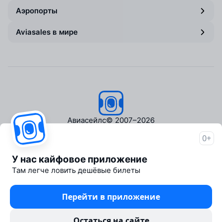
Аэропорты
Aviasales в мире
Авиасейлс
© 2007–2026
0+
Об Авиасейлс
Пресс‑центр
У нас кайфовое приложение
Travelpayouts
Там легче ловить дешёвые билеты
Партнёрская программа
Медиа Yo'lovchi
Перейти в приложение
Трэвел‑медиа Aviasales.uz
Юридические документы
Остаться на сайте