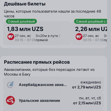
Дешёвые билеты
Цены, которые пользователи нашли за последние 48
часов
Самый дешёвый
Самый дешёвый с ба
1,83 млн UZS
2,26 млн UZ
27 сен, вс
3 ⁠ч 20 ⁠м в пути
/
27 сен, вс
3 ⁠ч 
03:15 – 07:35
прямой
03:15 – 07:35
пря
Расписание прямых рейсов
Авиакомпании, которые без пересадок летают из
Москвы в Баку
ежедневно
Азербайджанские авиалинии (Azal)
от 2,79 млн UZS
пн, вт, чт, сб
Уральские авиалинии
от 2,15 млн UZS