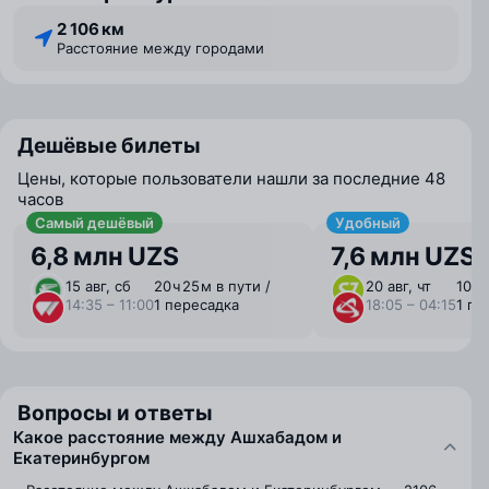
2 106 км
Расстояние между городами
Дешёвые билеты
Цены, которые пользователи нашли за последние 48
часов
Самый дешёвый
Удобный
6,8 млн UZS
7,6 млн UZS
15 авг, сб
20 ⁠ч 25 ⁠м в пути /
20 авг, чт
10 ⁠ч
14:35 – 11:00
1 пересадка
18:05 – 04:15
1 пе
Вопросы и ответы
Какое расстояние между Ашхабадом и
Екатеринбургом