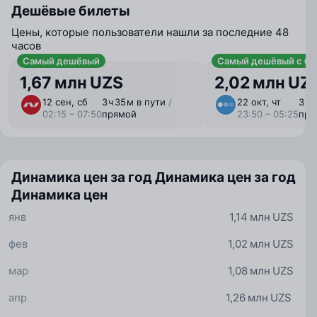
Дешёвые билеты
Цены, которые пользователи нашли за последние 48
часов
Самый дешёвый
Самый дешёвый с ба
1,67 млн UZS
2,02 млн UZ
12 сен, сб
3 ⁠ч 35 ⁠м в пути
/
22 окт, чт
3 ⁠ч
02:15 – 07:50
прямой
23:50 – 05:25
пря
Динамика цен за год
Динамика цен за год
Динамика цен
янв
1,14 млн UZS
фев
1,02 млн UZS
мар
1,08 млн UZS
апр
1,26 млн UZS