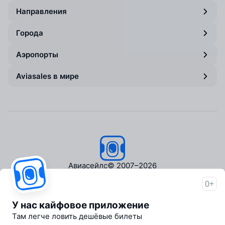
Направления
Города
Аэропорты
Aviasales в мире
Авиасейлс
© 2007–2026
0+
Об Авиасейлс
Пресс‑центр
У нас кайфовое приложение
Travelpayouts
Там легче ловить дешёвые билеты
Партнёрская программа