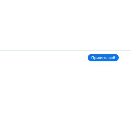
Принять всё
Аэропорты
Aviasales в мире
Жуковский
Беларусь
Ташкент
Россия
Самарканд
Таджикистан