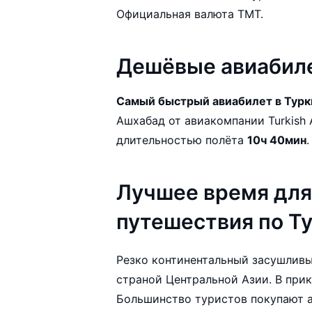
Официальная валюта TMT.
Дешёвые авиабиле
Самый быстрый авиабилет в Тур
Ашхабад от авиакомпании Turkish Airlines с ближайшим вылетом 11.08.2026 и
длительностью полёта
10ч 40мин
Лучшее время для
путешествия по Т
Резко континентальный засушлив
страной Центральной Азии. В при
Большинство туристов покупают а