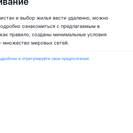
ивание
нистан и выбор жилья вести удаленно, можно
подробно ознакомиться с предлагаемым в
 как правило, созданы минимальные условия
 – множество мировых сетей.
аж вождения больше года, предъявив
одробнее и отрегулируйте свои предпочтения
взять авто на прокат.
Города
ент
Ташкент
ара
Москва
ент
Белен