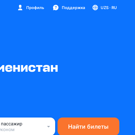
Профиль
Поддержка
UZS
· RU
менистан
1 пассажир
Найти билеты
Эконом