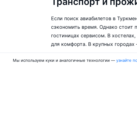
Транспорт и прож
Если поиск авиабилетов в Туркме
сэкономить время. Однако стоит 
гостиницах сервисом. В хостелах,
для комфорта. В крупных городах
Если вы старше 21 года, а ваш ст
Мы используем куки и аналогичные технологии —
узнайте п
международные права, вы сможете 
Авиакомпании
Направления
Air Samarkand
Ургенч — Ташк
Победа
Ташкент — Бух
Россия
Термез — Ташк