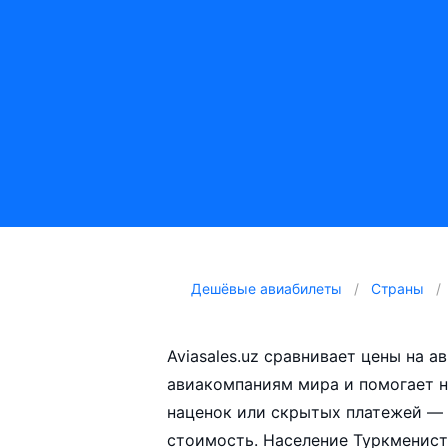
Дешёвые авиабилеты
Страны
Aviasales.uz сравнивает цены на 
авиакомпаниям мира и помогает н
наценок или скрытых платежей — 
стоимость. Население Туркменистана составляет 4,940,916 человек.