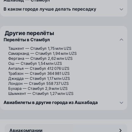
В каком городе лучше делать пересадку
Другие перелёты
Перелёты в Стамбул
Ташкент — Стамбул
1,75 млн UZS
Самарканд — Стамбул
1,94 млн UZS
Фергана — Стамбул
2,62 млн UZS
Ош — Стамбул
1,54 млн UZS
Анталья — Стамбул
412 076 UZS
Трабзон — Стамбул
364 981 UZS
Джидда — Стамбул
1,17 млн UZS
Лондон — Стамбул
558 737 UZS
Бухара — Стамбул
2,9 млн UZS
Шымкент — Стамбул
1,27 млн UZS
Авиабилеты в другие города из Ашхабада
Авиакомпании