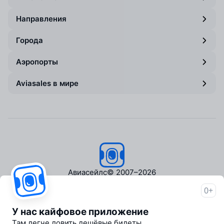
Направления
Города
Аэропорты
Aviasales в мире
Авиасейлс
© 2007–2026
0+
Об Авиасейлс
Пресс‑центр
У нас кайфовое приложение
Travelpayouts
Там легче ловить дешёвые билеты