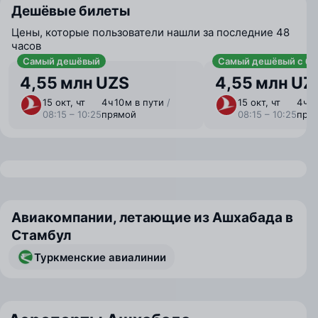
Дешёвые билеты
Цены, которые пользователи нашли за последние 48
часов
Самый дешёвый
Самый дешёвый с ба
4,55 млн UZS
4,55 млн UZ
15 окт, чт
4 ⁠ч 10 ⁠м в пути
/
15 окт, чт
4 ⁠ч 
08:15 – 10:25
прямой
08:15 – 10:25
пря
Авиакомпании, летающие из Ашхабада в
Стамбул
Туркменские авиалинии