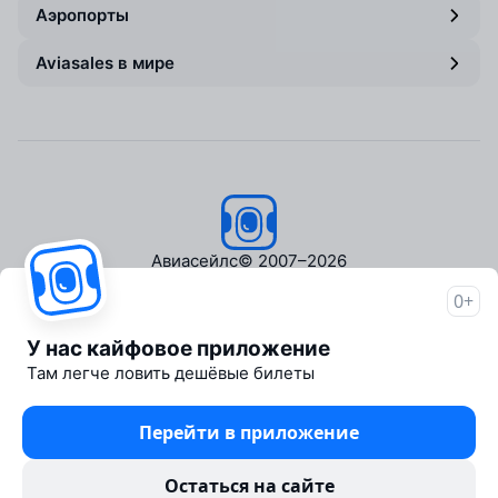
Аэропорты
Aviasales в мире
Авиасейлс
© 2007–2026
0+
Об Авиасейлс
Пресс‑центр
У нас кайфовое приложение
Travelpayouts
Там легче ловить дешёвые билеты
Партнёрская программа
Медиа Yo'lovchi
Перейти в приложение
Трэвел‑медиа Aviasales.uz
Юридические документы
Остаться на сайте