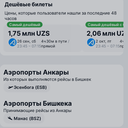
Дешёвые билеты
Цены, которые пользователи нашли за последние 48
часов
Самый дешёвый
Самый дешёвый с ба
1,75 млн UZS
2,06 млн UZ
26 сен, сб
4 ⁠ч 30 ⁠м в пути
/
2 окт, пт
4 ⁠ч 
23:45 – 07:15
прямой
23:45 – 07:15
пря
Аэропорты Анкары
Из которых выполняются рейсы в Бишкек
Эсенбога (ESB)
Аэропорты Бишкека
Принимающие рейсы из Анкары
Манас (BSZ)