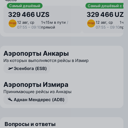
Самый дешёвый
Самый дешёвый с ба
329 466 UZS
329 466 UZS
12 авг, ср
1 ⁠ч 15 ⁠м в пути
/
12 авг, ср
1 ⁠ч 
07:55 – 09:10
прямой
07:55 – 09:10
пря
Аэропорты Анкары
Из которых выполняются рейсы в Измир
Эсенбога (ESB)
Аэропорты Измира
Принимающие рейсы из Анкары
Аднан Мендерес (ADB)
Вопросы и ответы