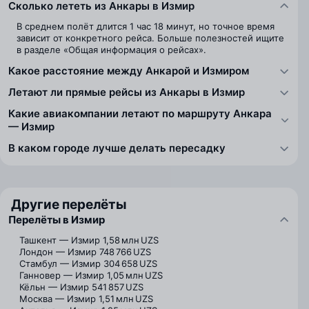
Сколько лететь из Анкары в Измир
В среднем полёт длится 1 час 18 минут, но точное время
зависит от конкретного рейса. Больше полезностей ищите
в разделе «Общая информация о рейсах».
Какое расстояние между Анкарой и Измиром
Летают ли прямые рейсы из Анкары в Измир
Какие авиакомпании летают по маршруту Анкара
— Измир
В каком городе лучше делать пересадку
Другие перелёты
Перелёты в Измир
Ташкент — Измир
1,58 млн UZS
Лондон — Измир
748 766 UZS
Стамбул — Измир
304 658 UZS
Ганновер — Измир
1,05 млн UZS
Кёльн — Измир
541 857 UZS
Москва — Измир
1,51 млн UZS