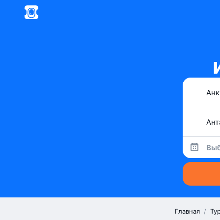
Выб
Главная
/
Ту