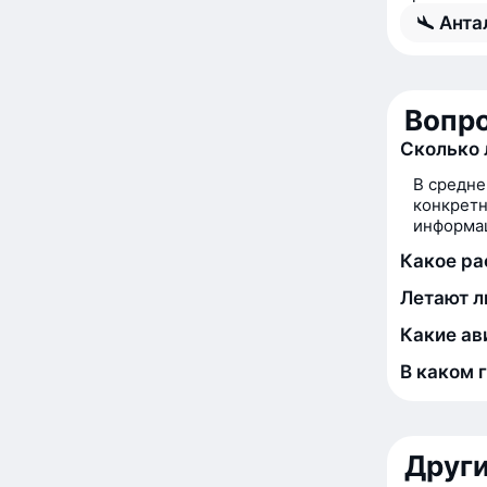
Анта
Вопро
Сколько 
В средне
конкретн
информац
Какое ра
Летают л
Какие ав
В каком 
Друг