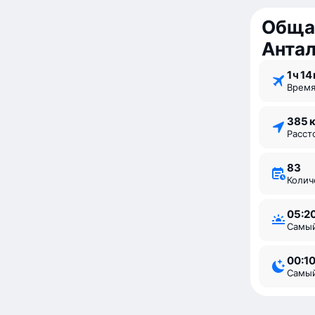
Обща
Анта
1 ⁠ч 14
Врем
385 
Расс
83
Коли
05:2
Самы
00:1
Самы