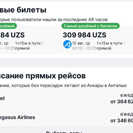
вые билеты
орые пользователи нашли за последние 48 часов
ешёвый
Самый дешёвый с багажом
984 UZS
309 984 UZS
г, ср
1 ⁠ч 15 ⁠м в пути
/
12 авг, ср
1 ⁠ч 15 ⁠м в пути
/
 – 01:25
прямой
00:10 – 01:25
прямой
исание прямых рейсов
нии, которые без пересадок летают из Анкары в Анталью
ежед
et
от 364 6
ежед
egasus Airlines
от 346 6