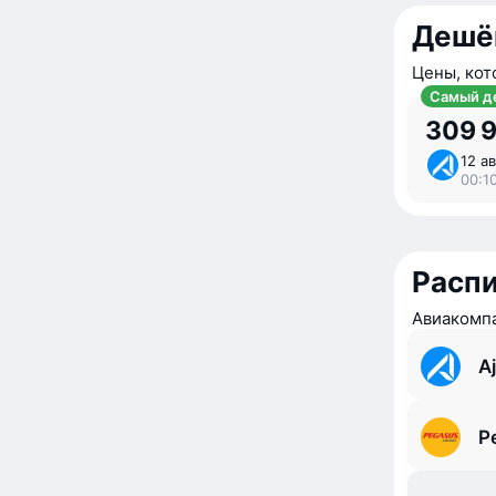
Дешё
Цены, кот
Самый д
309 
12 ав
00:10
Расп
Авиакомпа
Aj
P