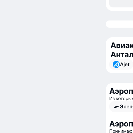
Авиак
Анта
Ajet
Аэроп
Из которы
Эсен
Аэроп
Принимающ