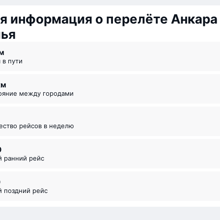
я информация о перелёте Анкара
лья
 ⁠м
я в пути
км
тояние между городами
чество рейсов в неделю
0
й ранний рейс
0
й поздний рейс