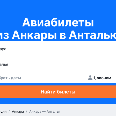
Авиабилеты
из Анкары в Анталь
рать даты
1, эконом
Найти билеты
рция
/
Анкара
/
Анкара — Анталья