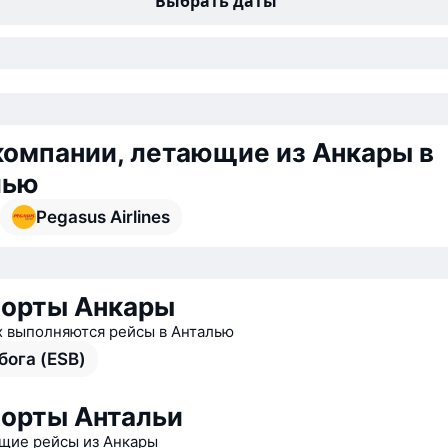
Выбрать даты
омпании, летающие из Анкары в
лью
Pegasus Airlines
орты Анкары
х выполняются рейсы в Анталью
бога (ESB)
орты Антальи
ие рейсы из Анкары