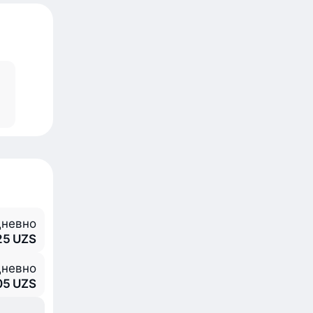
невно
25 UZS
невно
05 UZS