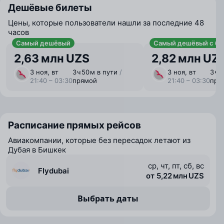
Дешёвые билеты
Цены, которые пользователи нашли за последние 48
часов
Самый дешёвый
Самый дешёвый с ба
2,63 млн UZS
2,82 млн UZ
3 ноя, вт
3 ⁠ч 50 ⁠м в пути
/
3 ноя, вт
3 ⁠ч 
21:40 – 03:30
прямой
21:40 – 03:30
пря
Расписание прямых рейсов
Авиакомпании, которые без пересадок летают из
Дубая в Бишкек
ср, чт, пт, сб, вс
Flydubai
от 5,22 млн UZS
Выбрать даты