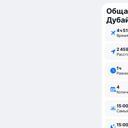
Обща
Дуба
4 ⁠ч 51
Врем
2 45
Расс
1 ⁠ч
Разн
4
Коли
15:0
Самы
15:0