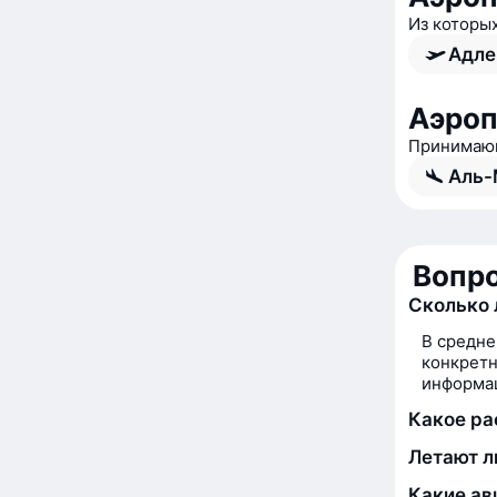
Из которы
Адле
Аэроп
Принимающ
Аль-
Вопро
Сколько 
В средне
конкретн
информац
Какое ра
Летают л
Какие ав