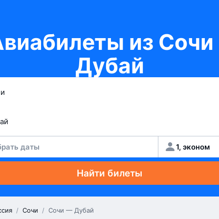
Авиабилеты из Сочи 
Дубай
рать даты
1, эконом
Найти билеты
ссия
/
Сочи
/
Сочи — Дубай