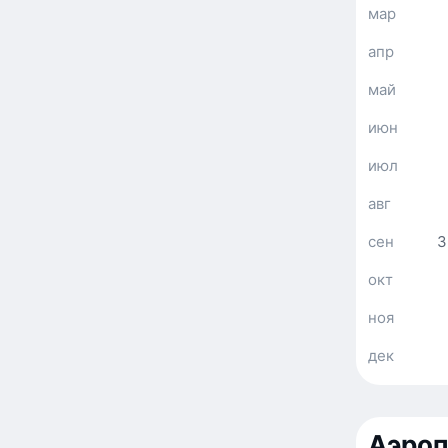
мар
апр
май
июн
июл
авг
сен
3
окт
ноя
дек
Аэроп