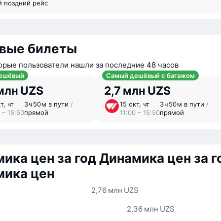
й поздний рейс
вые билеты
орые пользователи нашли за последние 48 часов
ешёвый
Самый дешёвый с багажом
млн UZS
2,7 млн UZS
т, чт
3 ⁠ч 50 ⁠м в пути
/
15 окт, чт
3 ⁠ч 50 ⁠м в пути
/
 – 15:50
прямой
11:00 – 15:50
прямой
ика цен за год
Динамика цен за г
мика цен
2,76 млн UZS
2,36 млн UZS