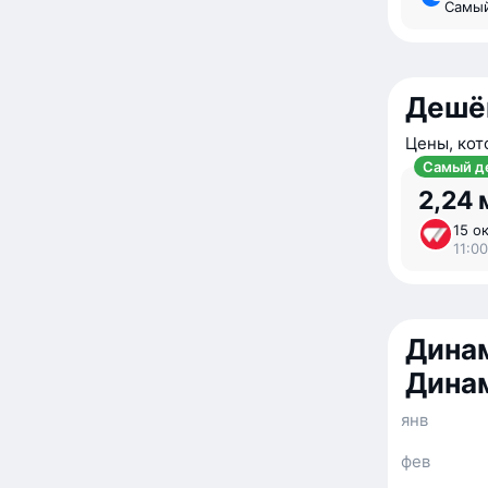
Самы
Дешё
Цены, кот
Самый д
2,24 
15 ок
11:00
Динам
Дина
янв
фев