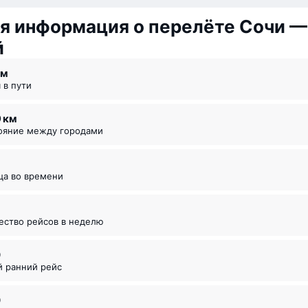
я информация о перелёте Сочи —
й
 ⁠м
я в пути
9 км
тояние между городами
ица во времени
чество рейсов в неделю
0
й ранний рейс
0