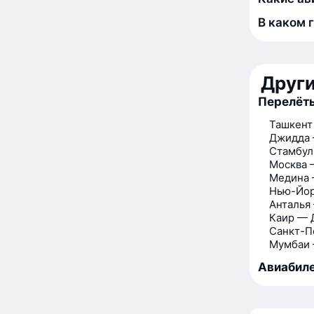
В каком 
Друг
Перелёты
Ташкент
Джидда 
Стамбул
Москва 
Медина 
Нью-Йор
Анталья
Каир — 
Санкт-П
Мумбаи 
Авиабиле