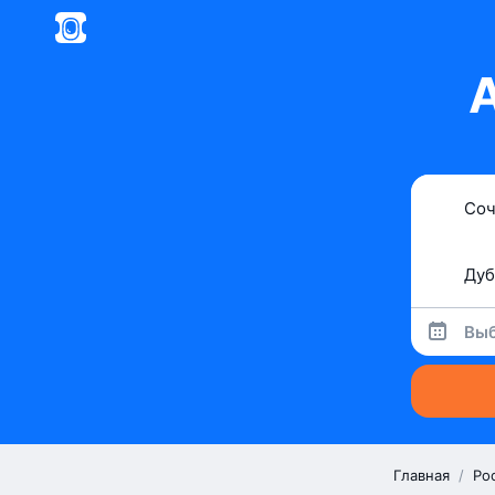
Выб
Главная
/
Ро