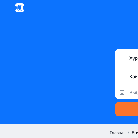
Выб
Главная
/
Ег