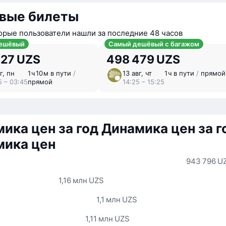
вые билеты
орые пользователи нашли за последние 48 часов
ешёвый
Самый дешёвый с багажом
327 UZS
498 479 UZS
г, пн
1 ⁠ч 10 ⁠м в пути
/
13 авг, чт
1 ⁠ч в пути
/
прямой
5 – 03:45
прямой
14:25 – 15:25
ика цен за год
Динамика цен за г
мика цен
943 796 U
1,16 млн UZS
1,1 млн UZS
1,11 млн UZS