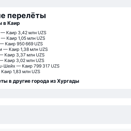
ие перелёты
 в Каир
 — Каир
3,42 млн UZS
 — Каир
1,05 млн UZS
— Каир
950 669 UZS
и — Каир
1,38 млн UZS
— Каир
3,37 млн UZS
— Каир
3,02 млн UZS
ш-Шейх — Каир
799 317 UZS
 Каир
1,83 млн UZS
ты в другие города из Хургады