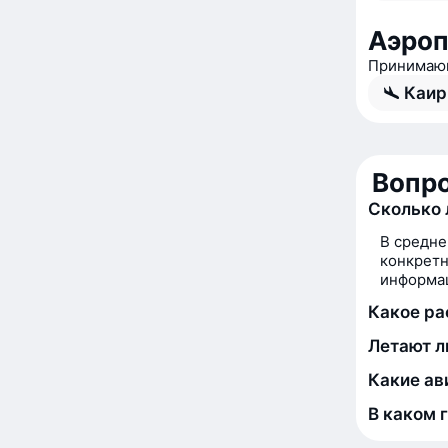
Аэроп
Принимающ
Каир
Вопро
Сколько 
В средне
конкретн
информац
Какое ра
Летают л
Какие ав
В каком 