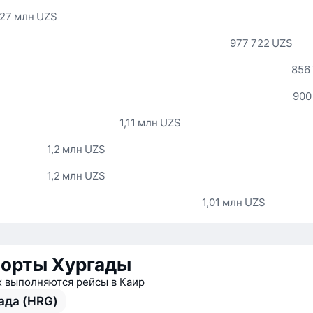
,27 млн UZS
977 722 UZS
856
900
1,11 млн UZS
1,2 млн UZS
1,2 млн UZS
1,01 млн UZS
орты Хургады
х выполняются рейсы в Каир
ада (HRG)