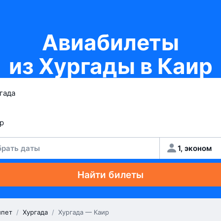
Авиабилеты
из Хургады в Каир
рать даты
1, эконом
Найти билеты
ипет
/
Хургада
/
Хургада — Каир