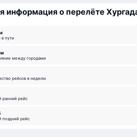
я информация о перелёте Хургад
 ⁠м
я в пути
км
тояние между городами
чество рейсов в неделю
5
й ранний рейс
5
й поздний рейс