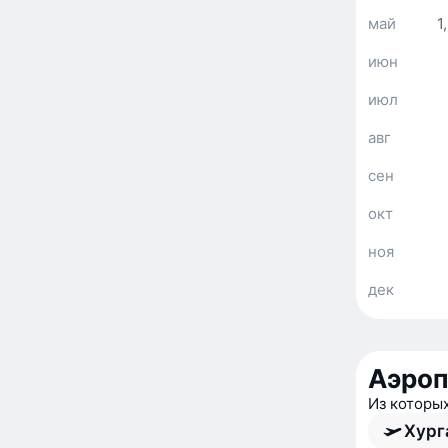
май
1
июн
июл
авг
сен
окт
ноя
дек
Аэроп
Из которы
Хург