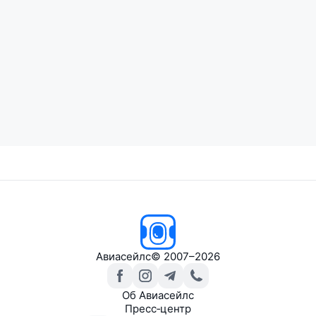
Авиасейлс
© 2007–2026
Об Авиасейлс
Пресс‑центр