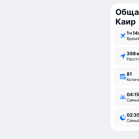
Обща
Каир
1 ⁠ч 14
Врем
398 
Расс
81
Коли
04:1
Самы
02:3
Самы