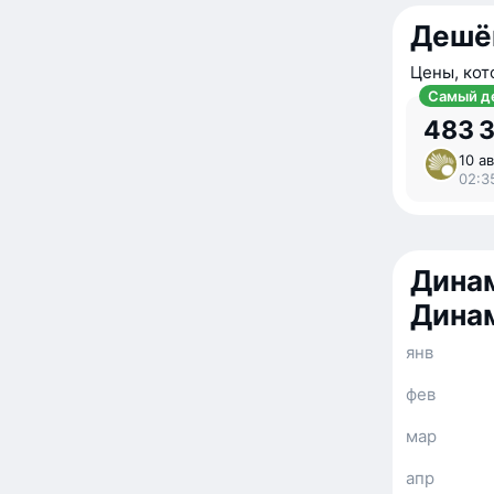
Дешё
Цены, кот
Самый д
483 
10 ав
02:3
Динам
Дина
янв
фев
мар
апр