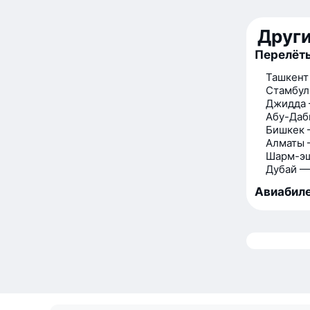
Друг
Перелёты
Ташкент
Стамбул
Джидда 
Абу-Даб
Бишкек 
Алматы 
Шарм-э
Дубай —
Авиабиле