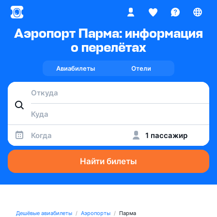
Аэропорт Парма: информация
о перелётах
Авиабилеты
Отели
Когда
1 пассажир
Найти билеты
Дешёвые авиабилеты
Аэропорты
Парма