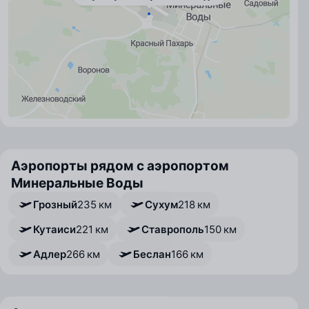
Аэропорты рядом с аэропортом
Минеральные Воды
Грозный
235 км
Сухум
218 км
Кутаиси
221 км
Ставрополь
150 км
Адлер
266 км
Беслан
166 км