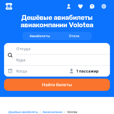
Дешёвые авиабилеты
авиакомпании Volotea
Авиабилеты
Отели
Когда
1 пассажир
Найти билеты
Дешёвые авиабилеты
Авиакомпании
Volotea