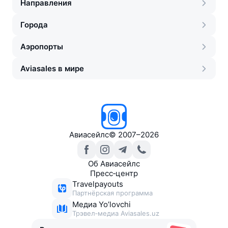
Направления
Города
Аэропорты
Aviasales в мире
Авиасейлс
©
2007–2026
Об Авиасейлс
Пресс‑центр
Travelpayouts
Партнёрская программа
Медиа Yo’lovchi
Трэвел‑медиа Aviasales.uz