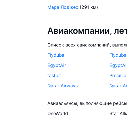
Мара Лоджес
(291 км)
Авиакомпании, л
Список всех авиакомпаний, выпол
Flydubai
Flyduba
EgyptAir
EgyptAi
fastjet
Precisio
Qatar Airways
Qatar A
Emirates
Emirate
Авиаальянсы, выполняющие рейсы
Аэрофлот
Аэрофл
OneWorld
Star All
Oman Air
Oman Ai
RwandAir
Ethiopia