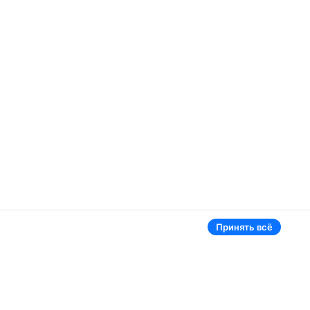
Принять всё
Аэропорты
Aviasales в мире
Жуковский
Беларусь
Ташкент
Россия