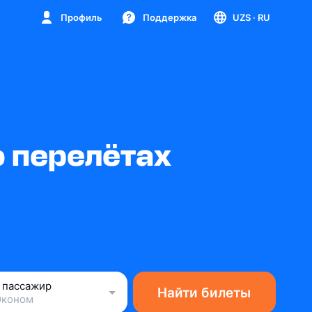
Профиль
Поддержка
UZS
· RU
 перелётах
1 пассажир
Найти билеты
Эконом