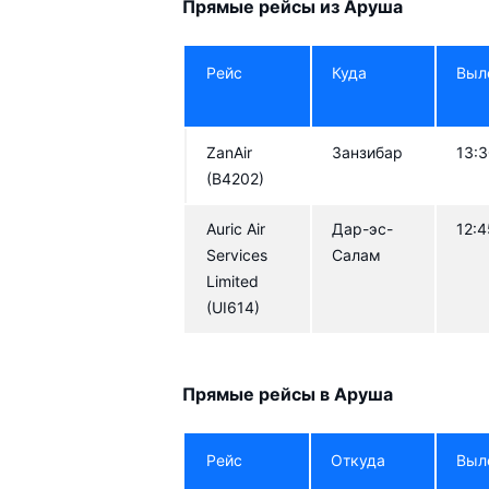
Прямые рейсы из Аруша
Kenya Airways
Kenya A
Рейс
Куда
Выл
Auric Air Services Limited
Fly540
Coastal Travels
Coastal
ZanAir
Занзибар
13:
ZanAir
Condor
(B4202)
Auric Air
Дар-эс-
12:4
Services
Салам
Limited
(UI614)
Прямые рейсы в Аруша
Рейс
Откуда
Выл