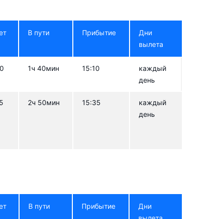
irways
Auric Air Services Limited
ет
В пути
Прибытие
Дни
Fly540
вылета
 Travels
ZanAir
30
1ч 40мин
15:10
каждый
Condor
день
5
2ч 50мин
15:35
каждый
день
ет
В пути
Прибытие
Дни
вылета