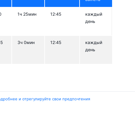
0
1ч 25мин
12:45
каждый
день
45
3ч 0мин
12:45
каждый
день
одробнее и отрегулируйте свои предпочтения
Города
ент
Ташкент
ара
Москва