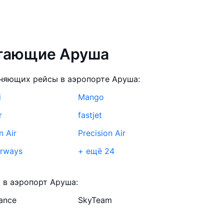
етающие Аруша
няющих рейсы в аэропорте Аруша:
i
Mango
r
fastjet
n Air
Precision Air
irways
+ ещё 24
s
Lufthansa
 в аэропорт Аруша:
от
South African Airways
iance
SkyTeam
r
RwandAir
n Airlines
Ethiopian Airlines