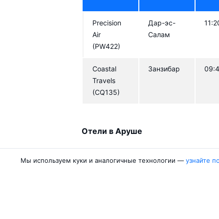
Precision
Дар-эс-
11:2
Air
Салам
(PW422)
Coastal
Занзибар
09:
Travels
(CQ135)
Отели в Аруше
Мы используем куки и аналогичные технологии —
узнайте п
Авиакомпании
Направления
Air Samarkand
Ургенч — Ташк
Победа
Ташкент — Бух