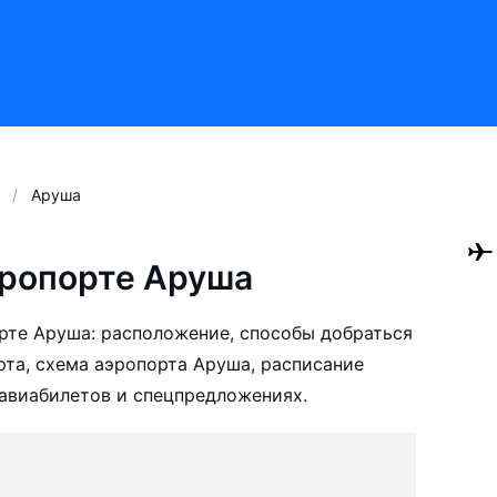
Аруша
эропорте Аруша
рте Аруша: расположение, способы добраться
рта, схема аэропорта Аруша, расписание
авиабилетов и спецпредложениях.