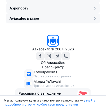
Аэропорты
Aviasales в мире
Авиасейлс
©
2007–2026
Об Авиасейлс
Пресс‑центр
Travelpayouts
Партнёрская программа
Медиа Yo’lovchi
Трэвел‑медиа Aviasales.uz
Рассылка с выгодными
билетами
Мы используем куки и аналогичные технологии —
узнайте 
подробнее и отрегулируйте свои предпочтения