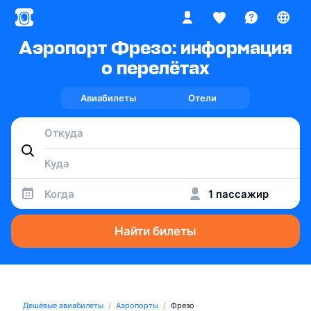
Аэропорт Фрезо: информация
о перелётах
Авиабилеты
Отели
Когда
1 пассажир
Найти билеты
Дешёвые авиабилеты
Аэропорты
Фрезо