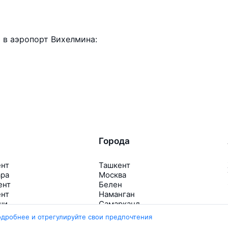
 в аэропорт Вихелмина:
Города
ент
Ташкент
ара
Москва
ент
Белен
ент
Наманган
ши
Самарканд
арканд
Ещё 5 городов
одробнее и отрегулируйте свои предпочтения