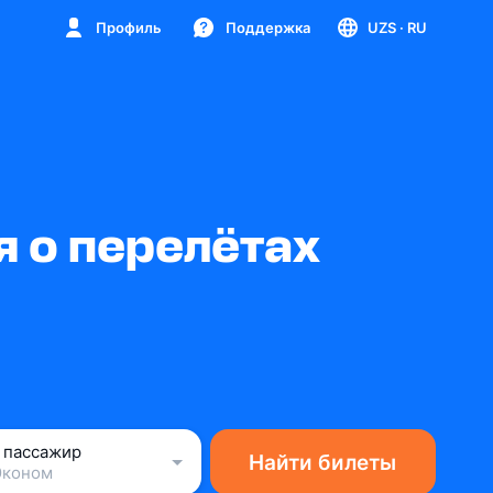
Профиль
Поддержка
UZS
· RU
 о перелётах
1 пассажир
Найти билеты
Эконом