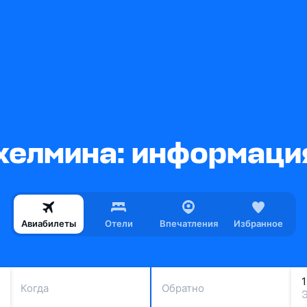
хелмина: информация
Авиабилеты
Отели
Впечатления
Избранное
Когда
Обратно