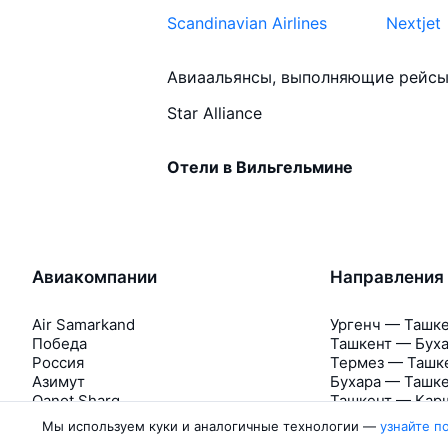
Scandinavian Airlines
Nextjet
Авиаальянсы, выполняющие рейсы
Star Alliance
Отели в Вильгельмине
Авиакомпании
Направления
Air Samarkand
Ургенч — Ташк
Победа
Ташкент — Бух
Россия
Термез — Ташк
Азимут
Бухара — Ташк
Qanot Sharq
Ташкент — Кар
Ещё 2 авиакомпании
Ташкент — Сам
Мы используем куки и аналогичные технологии —
узнайте п