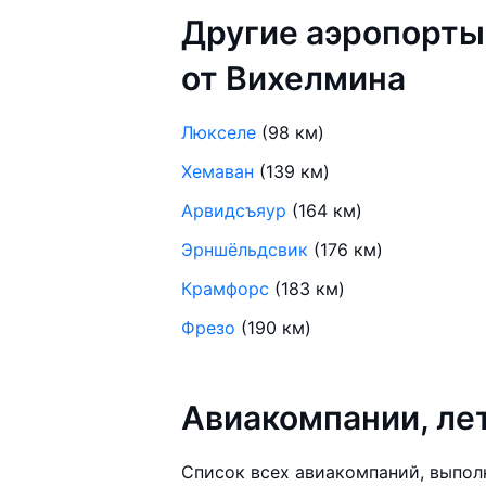
Другие аэропорты
от Вихелмина
Люкселе
(98 км)
Хемаван
(139 км)
Арвидсъяур
(164 км)
Эрншёльдсвик
(176 км)
Крамфорс
(183 км)
Фрезо
(190 км)
Авиакомпании, л
Список всех авиакомпаний, выпол