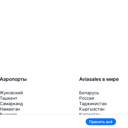
Аэропорты
Aviasales в мире
Жуковский
Беларусь
Ташкент
Россия
Самарканд
Таджикистан
Наманган
Кыргызстан
Внуково
Казахстан
Ещё 5 аэропортов
Ещё 2 страны
Принять всё