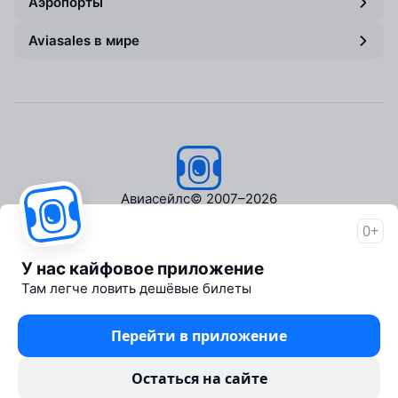
Аэропорты
Aviasales в мире
Авиасейлс
© 2007–2026
0+
Об Авиасейлс
Пресс‑центр
У нас кайфовое приложение
Travelpayouts
Там легче ловить дешёвые билеты
Партнёрская программа
Медиа Yo'lovchi
Перейти в приложение
Трэвел‑медиа Aviasales.uz
Юридические документы
Остаться на сайте