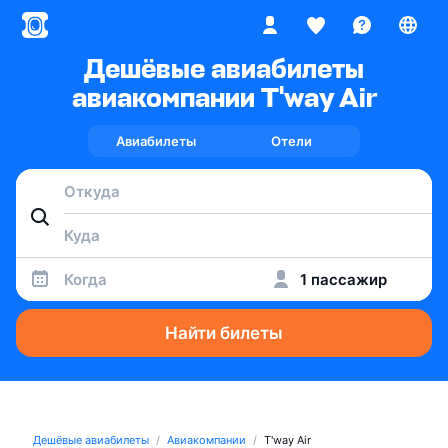
Дешёвые авиабилеты
авиакомпании T'way Air
Авиабилеты
Отели
Когда
1 пассажир
Найти билеты
Дешёвые авиабилеты
Авиакомпании
T'way Air