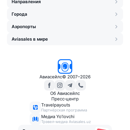
Направления
Города
Аэропорты
Aviasales в мире
Авиасейлс
©
2007–2026
Об Авиасейлс
Пресс‑центр
Travelpayouts
Партнёрская программа
Медиа Yo’lovchi
Трэвел‑медиа Aviasales.uz