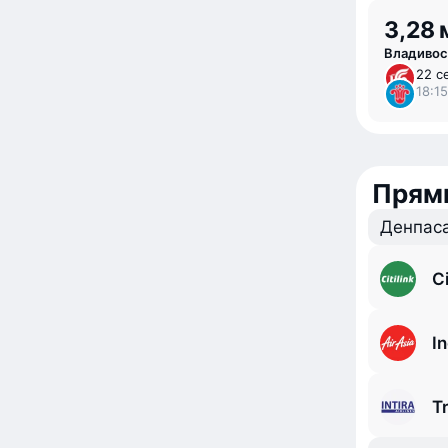
3,28 
Владивос
22 с
18:15
Прям
Денпаса
Ci
I
T