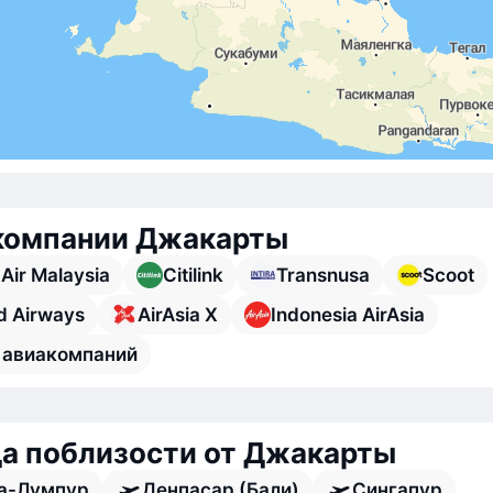
компании Джакарты
 Air Malaysia
Citilink
Transnusa
Scoot
d Airways
AirAsia X
Indonesia AirAsia
 авиакомпаний
а поблизости от Джакарты
а-Лумпур
Денпасар (Бали)
Сингапур