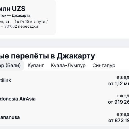
млн UZS
ток — Джакарта
ен, вт
1 ⁠д 7 ⁠ч 45 ⁠м в пути /
 – 23:00
2 пересадки
ые перелёты в Джакарту
р (Бали)
Купанг
Куала-Лумпур
Сингапур
ежед
tilink
от 1,12 
ежед
ndonesia AirAsia
от 919 2
ежед
ransnusa
от 872 1