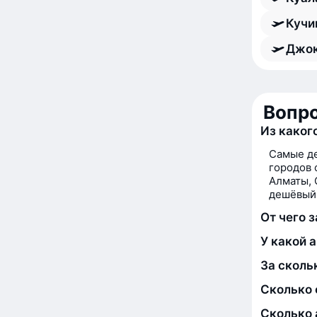
Кучи
Джок
Вопро
Из каког
Самые де
городов 
Алматы, 
дешёвый 
От чего 
У какой 
За сколь
Сколько 
Сколько 