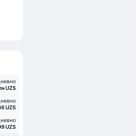
невно
млн UZS
невно
66 UZS
невно
99 UZS