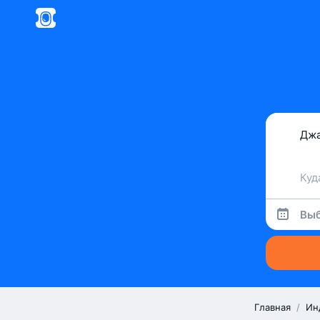
Выб
Главная
/
Ин