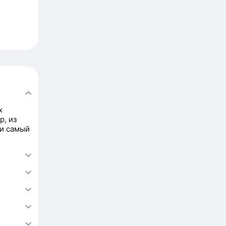
х
, из
ти самый