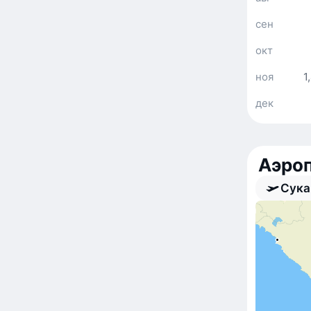
сен
окт
ноя
1
дек
Аэро
Сука