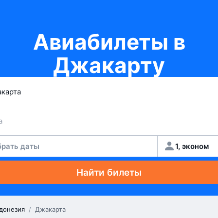
Авиабилеты в
Джакарту
рать даты
1, эконом
Найти билеты
донезия
/
Джакарта