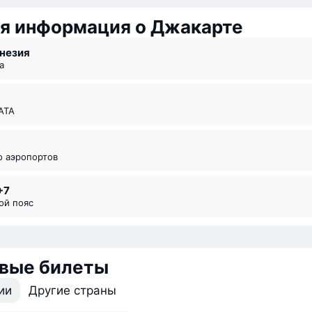
я информация о Джакарте
онезия
а
ИАТА
во аэропортов
+7
вой пояс
вые билеты
ии
Другие страны