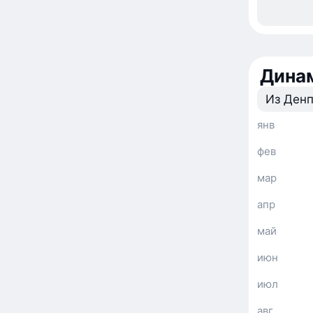
Динам
Из Денп
янв
фев
мар
апр
май
июн
июл
авг