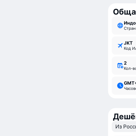
Обща
Инд
Стран
JKT
Код 
2
Кол-
GMT
Часо
Дешё
Из Росс