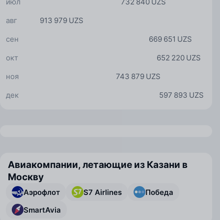
июл
732 840 UZS
авг
913 979 UZS
сен
669 651 UZS
окт
652 220 UZS
ноя
743 879 UZS
дек
597 893 UZS
Авиакомпании, летающие из Казани в
Москву
Аэрофлот
S7 Airlines
Победа
SmartAvia