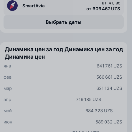
вт, чт, вс
SmartAvia
от 606 462 UZS
Выбрать даты
Динамика цен за год
Динамика цен за год
Динамика цен
янв
641 761 UZS
фев
566 661 UZS
мар
621 134 UZS
апр
719 185 UZS
май
684 323 UZS
июн
589 032 UZS