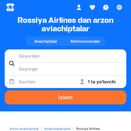
Rossiya Airlines dan arzon
aviachiptalar
Aviachiptalar
Mehmonxonalar
Qachon
1 ta yo'lovchi
Izlash
Arzon aviachiptalar
Aviakompaniyalar
Rossiya Airlines