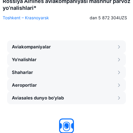
Rossiya Airlines aviakompaniyasi mashhur parvoz
yo'nalishlari*
Toshkent – Krasnoyarsk
dan 5 872 304
UZS
Aviakompaniyalar
Yo'nalishlar
Shaharlar
Aeroportlar
Aviasales dunyo bo'ylab