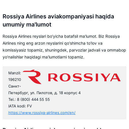
Rossiya Airlines aviakompaniyasi haqida
umumiy ma'lumot
Rossiya Airlines reyslari bo'yicha batafsil ma'lumot. Biz Rossiya
Airlines ning eng arzon reyslarini qo'shimcha to'lov va
komissiyasiz topamiz, shuningdek, parvozlar jadvali va ommabop
yo'nalishlar haqidagi ma'lumotlarni topamiz.
Manzil:
196210
Санкт-
Петербург, ул. Пилотов, д. 18 корпус 4
Tel.: 8 (800) 444 55 55
IATA kodi: FV
https://www.rossiya-airlines.com/en/