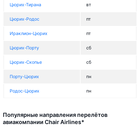
Цюрих-Тирана
вт
Цюрих-Родос
пт
Ираклион-Цюрих
пт
Цюрих-Порту
сб
Цюрих-Скопье
сб
Порту-Цюрих
пн
Родос-Цюрих
пн
Популярные направления перелётов
авиакомпании Chair Airlines*