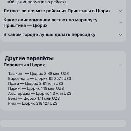
«Общая информация о рейсах».
Летают ли прямые рейсы из Приштины в Цюрих
Какие авиакомпании летают по маршруту
Приштина — Цюрих
В каком городе лучше делать пересадку
Другие перелёты
Перелёты в Цюрих
Ташкент — Цюрих
3,48 млн UZS
Барселона — Цюрих
650 574 UZS
Прага — Цюрих
2,81 млн UZS
Париж — Цюрих
1,19 млн UZS
Амстердам — Цюрих
1,3 млн UZS
Вена — Цюрих
1,11 млн UZS
Рим — Цюрих
318 127 UZS