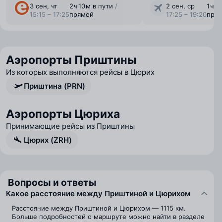
3 сен, чт
2 ⁠ч 10 ⁠м в пути
/
2 сен, ср
1 ⁠ч 
15:15 – 17:25
прямой
17:25 – 19:20
пря
Аэропорты Приштины
Из которых выполняются рейсы в Цюрих
Приштина (PRN)
Аэропорты Цюриха
Принимающие рейсы из Приштины
Цюрих (ZRH)
Вопросы и ответы
Какое расстояние между Приштиной и Цюрихом
Расстояние между Приштиной и Цюрихом — 1115 км.
Больше подробностей о маршруте можно найти в разделе