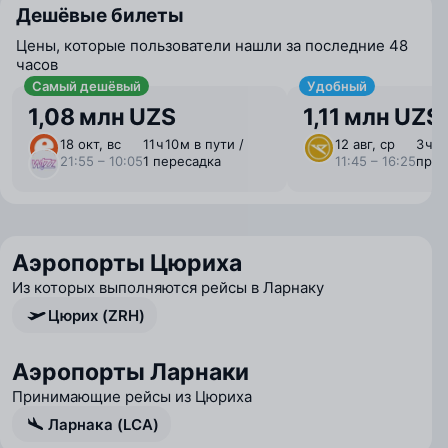
Дешёвые билеты
Цены, которые пользователи нашли за последние 48
часов
Самый дешёвый
Удобный
1,08 млн UZS
1,11 млн UZS
18 окт, вс
11 ⁠ч 10 ⁠м в пути /
12 авг, ср
3 ⁠ч 
21:55 – 10:05
1 пересадка
11:45 – 16:25
пря
Аэропорты Цюриха
Из которых выполняются рейсы в Ларнаку
Цюрих (ZRH)
Аэропорты Ларнаки
Принимающие рейсы из Цюриха
Ларнака (LCA)