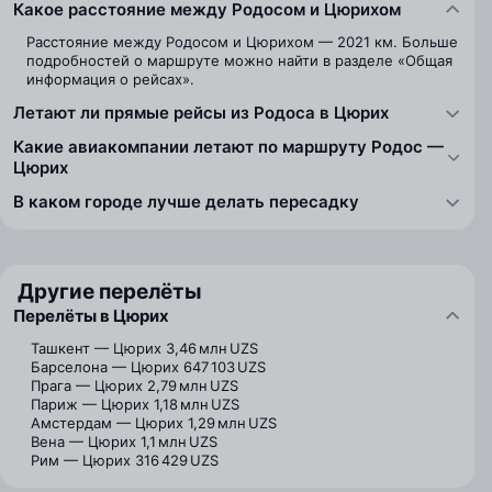
Какое расстояние между Родосом и Цюрихом
Расстояние между Родосом и Цюрихом — 2021 км. Больше
подробностей о маршруте можно найти в разделе «Общая
информация о рейсах».
Летают ли прямые рейсы из Родоса в Цюрих
Какие авиакомпании летают по маршруту Родос —
Цюрих
В каком городе лучше делать пересадку
Другие перелёты
Перелёты в Цюрих
Ташкент — Цюрих
3,46 млн UZS
Барселона — Цюрих
647 103 UZS
Прага — Цюрих
2,79 млн UZS
Париж — Цюрих
1,18 млн UZS
Амстердам — Цюрих
1,29 млн UZS
Вена — Цюрих
1,1 млн UZS
Рим — Цюрих
316 429 UZS