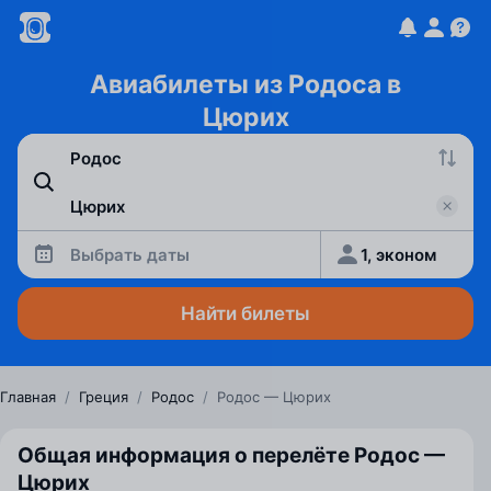
Авиабилеты из Родоса в
Цюрих
Выбрать даты
1, эконом
Найти билеты
Главная
/
Греция
/
Родос
/
Родос — Цюрих
Общая информация о перелёте Родос —
Цюрих