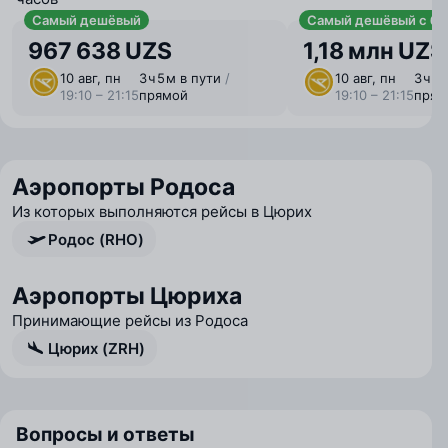
Самый дешёвый
Самый дешёвый с ба
967 638 UZS
1,18 млн UZS
10 авг, пн
3 ⁠ч 5 ⁠м в пути
/
10 авг, пн
3 ⁠ч 5
19:10 – 21:15
прямой
19:10 – 21:15
прям
Аэропорты Родоса
Из которых выполняются рейсы в Цюрих
Родос (RHO)
Аэропорты Цюриха
Принимающие рейсы из Родоса
Цюрих (ZRH)
Вопросы и ответы