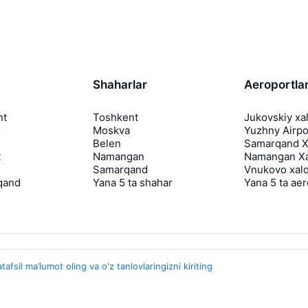
Shaharlar
Aeroportla
nt
Toshkent
Jukovskiy xa
o
Moskva
Yuzhny Airpo
Belen
Samarqand Xa
t
Namangan
Namangan Xa
Samarqand
Vnukovo xalq
qand
Yana 5 ta shahar
Yana 5 ta ae
tafsil ma’lumot oling va oʻz tanlovlaringizni kiriting
Travelpayouts
Hamkorlik dasturi