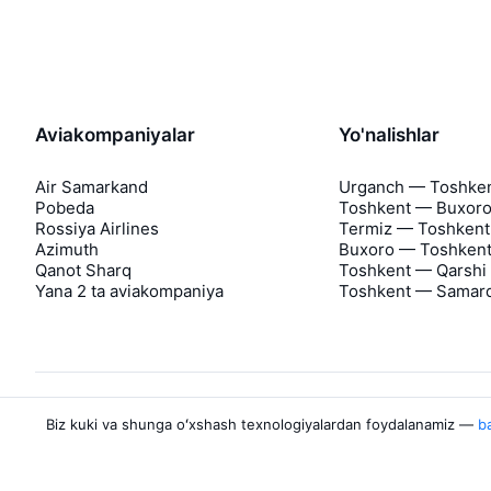
Aviakompaniyalar
Yo'nalishlar
Air Samarkand
Urganch — Toshke
Pobeda
Toshkent — Buxor
Rossiya Airlines
Termiz — Toshkent
Azimuth
Buxoro — Toshken
Qanot Sharq
Toshkent — Qarshi
Yana 2 ta aviakompaniya
Toshkent — Samar
Biz kuki va shunga oʻxshash texnologiyalardan foydalanamiz —
ba
Aviasales haqida
Aviasales
Matbuot markazi
©
2007–2026