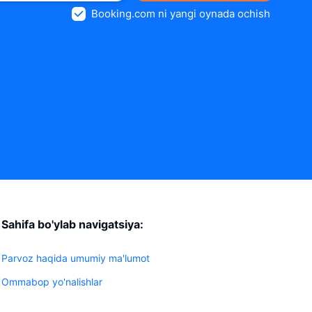
Booking.com ni yangi oynada ochish
Sahifa bo'ylab navigatsiya:
Parvoz haqida umumiy ma'lumot
Ommabop yo'nalishlar