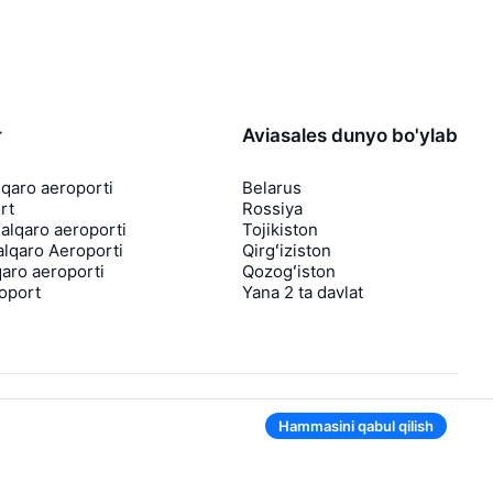
r
Aviasales dunyo bo'ylab
lqaro aeroporti
Belarus
rt
Rossiya
lqaro aeroporti
Tojikiston
lqaro Aeroporti
Qirgʻiziston
aro aeroporti
Qozogʻiston
roport
Yana 2 ta davlat
Hammasini qabul qilish
Ilovada ham qulay
Agar chipta narxi tushsa, sizga darhol