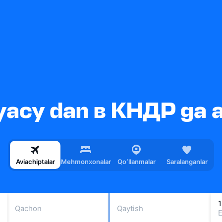
асу dan в КНДР ga av
Aviachiptalar
Mehmonxonalar
Qoʻllanmalar
Saralanganlar
1
Qachon
Qaytish