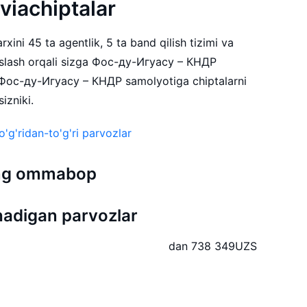
aviachiptalar
xini 45 ta agentlik, 5 ta band qilish tizimi va
slash orqali sizga Фос-ду-Игуасу – КНДР
. Фос-ду-Игуасу – КНДР samolyotiga chiptalarni
izniki.
g'ridan-to'g'ri parvozlar
 eng ommabop
adigan parvozlar
dan 738 349
UZS