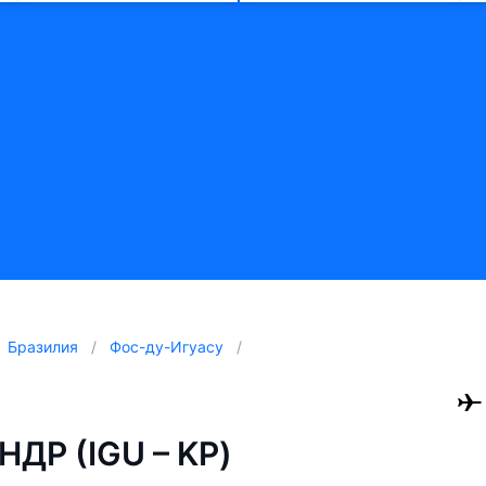
Бразилия
Фос-ду-Игуасу
НДР (IGU – KP)