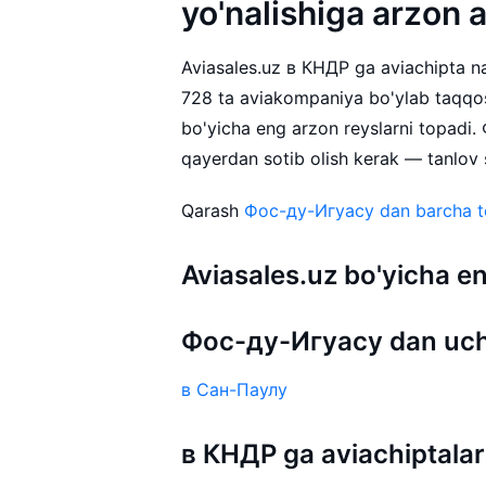
yo'nalishiga arzon 
Aviasales.uz в КНДР ga aviachipta nar
728 ta aviakompaniya bo'ylab taqqo
bo'yicha eng arzon reyslarni topadi
qayerdan sotib olish kerak — tanlov s
Qarash
Фос-ду-Игуасу dan barcha to'
Aviasales.uz bo'yicha
Фос-ду-Игуасу dan uch
в Сан-Паулу
в КНДР ga aviachiptalar