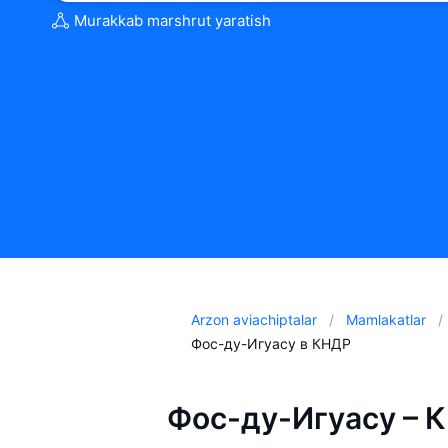
Murakkab marshrut yaratish
Arzon aviachiptalar
Mamlakatlar
Фос-ду-Игуасу в КНДР
Фос-ду-Игуасу – К