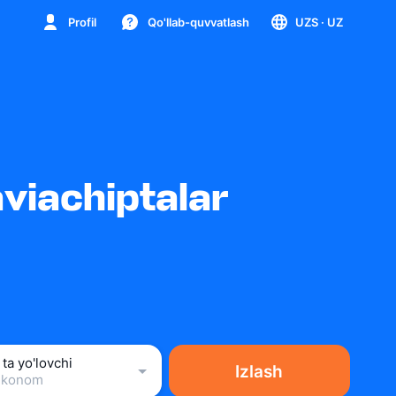
Profil
Qo'llab-quvvatlash
UZS
· UZ
iachiptalar
 ta yo'lovchi
Izlash
Ekonom