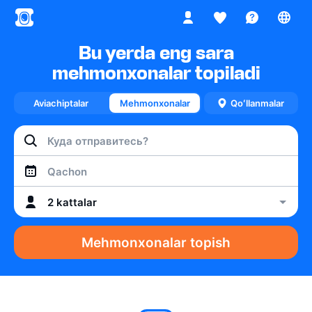
Bu yerda eng sara
mehmonxonalar topiladi
Aviachiptalar
Mehmonxonalar
Qoʻllanmalar
Qachon
2 kattalar
Mehmonxonalar topish