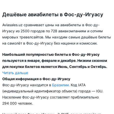
Дешёвые авиабилеты в Фос-ду-Игуасу
Aviasales.uz сравнивает цены на авиабилеты в Фос-ду-
Игуасу из 2500 городов по 728 авиакомпаниям и сотням
мировых тревелсайтов. Мы находим самые дешёвые билеты
на самолёт в Фос-ду-Игуасу без наценки и комиссии.
Наибольшей популярностью билеты в Фос-ду-Игуасу
пользуются в январе, феврале и декабре. Низким сезоном
для покупки билетов является Июнь, Сентябрь и Октябрь.
Читать дальше
Общая информация о Фос-ду-Игуасу
Город Фос-ду-Игуасу обслуживается аэропортами:
Фос-ду-Игуасу находится в
Бразилии.
Код IATA
Катаратас. Прямые рейсы в Фос-ду-Игуасу выполняются 2
(индивидуальный идентификатор объекта) города — IGU.
авиакомпаниями. Больше всего рейсов выполняет
Население Фос-ду-Игуасу составляет приблизительно
авиакомпания Gol Transportes Aéreos.
294 000 человек.
Популярные направления в Фос-ду-Игуасу из других стран: