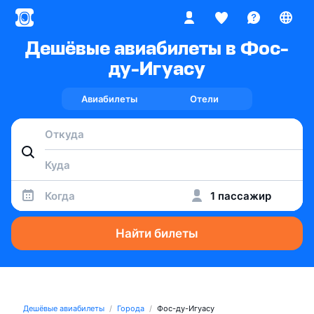
Дешёвые авиабилеты в Фос-
ду-Игуасу
Авиабилеты
Отели
Когда
1 пассажир
Найти билеты
Дешёвые авиабилеты
Города
Фос-ду-Игуасу