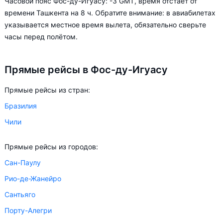
Часовой пояс Фос-ду-Игуасу: -3 GMT, время отстаёт от
Буэнос-Айрес - Фос-ду-Игуасу от
1 887 104 сум
времени Ташкента на 8 ч. Обратите внимание: в авиабилетах
Пуэрто-Игуасу - Фос-ду-Игуасу от
3 970 285 сум
указывается местное время вылета, обязательно сверьте
Порту-Алегри - Фос-ду-Игуасу от
1 773 746 сум
часы перед полётом.
В зависимости от количества дней, оставшихся до вылета,
Прямые рейсы в Фос-ду-Игуасу
цена билета на самолёт из в Фос-ду-Игуасу может
измениться более чем на 82%.
Прямые рейсы из стран:
Aviasales.uz советует купить авиабилеты в Фос-ду-Игуасу
Бразилия
заранее, чтобы вы могли выбирать условия перелёта,
Чили
ориентируясь на свои пожелания и финансовые
возможности.
Прямые рейсы из городов:
Сан-Паулу
Рио-де-Жанейро
Сантьяго
Порту-Алегри