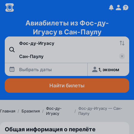
Авиабилеты из Фос-ду-
Игуасу в Сан-Паулу
Выбрать даты
1, эконом
Найти билеты
Фос-ду-
Фос-ду-Игуасу — Сан-
Главная
/
Бразилия
/
/
Игуасу
Паулу
Общая информация о перелёте