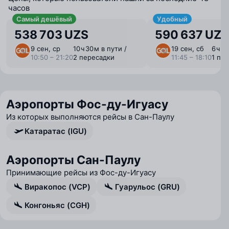
часов
Самый дешёвый
Удобный
538 703 UZS
590 637 UZS
9 сен, ср
10 ⁠ч 30 ⁠м в пути /
19 сен, сб
6 ⁠ч 2
10:50 – 21:20
2 пересадки
11:45 – 18:10
1 пе
Аэропорты Фос-ду-Игуасу
Из которых выполняются рейсы в Сан-Паулу
Катаратас (IGU)
Аэропорты Сан-Паулу
Принимающие рейсы из Фос-ду-Игуасу
Виракопос (VCP)
Гуарульос (GRU)
Конгоньяс (CGH)